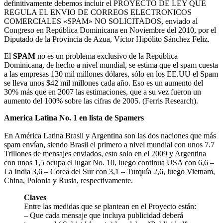
definitivamente debemos incluir el PROYECTO DE LEY QUE
REGULA EL ENVIO DE CORREOS ELECTRONICOS
COMERCIALES «SPAM» NO SOLICITADOS, enviado al
Congreso en República Dominicana en Noviembre del 2010, por el
Diputado de la Provincia de Azua, Víctor Hipólito Sánchez Feliz.
El
SPAM
no es un problema exclusivo de la República
Dominicana, de hecho a nivel mundial, se estima que el spam cuesta
a las empresas 130 mil millones dólares, sólo en los EE.UU el Spam
se lleva unos $42 mil millones cada año. Eso es un aumento del
30% más que en 2007 las estimaciones, que a su vez fueron un
aumento del 100% sobre las cifras de 2005. (Ferris Research).
America Latina No. 1 en lista de Spamers
En América Latina Brasil y Argentina son las dos naciones que más
spam envían, siendo Brasil el primero a nivel mundial con unos 7.7
Trillones de mensajes enviados, esto solo en el 2009 y Argentina
con unos 1,5 ocupa el lugar No. 10, luego continua USA con 6,6 –
La India 3,6 – Corea del Sur con 3,1 – Turquía 2,6, luego Vietnam,
China, Polonia y Rusia, respectivamente.
Claves
Entre las medidas que se plantean en el Proyecto están:
– Que cada mensaje que incluya publicidad deberá