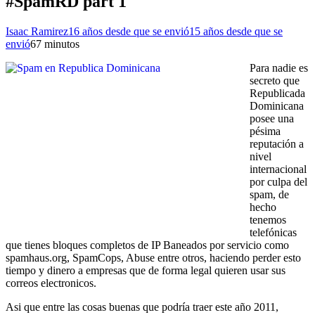
#SpamRD part 1
Isaac Ramirez
16 años desde que se envió
15 años desde que se
envió
6
7 minutos
Para nadie es
secreto que
Republicada
Dominicana
posee una
pésima
reputación a
nivel
internacional
por culpa del
spam, de
hecho
tenemos
telefónicas
que tienes bloques completos de IP Baneados por servicio como
spamhaus.org, SpamCops, Abuse entre otros, haciendo perder esto
tiempo y dinero a empresas que de forma legal quieren usar sus
correos electronicos.
Asi que entre las cosas buenas que podría traer este año 2011,