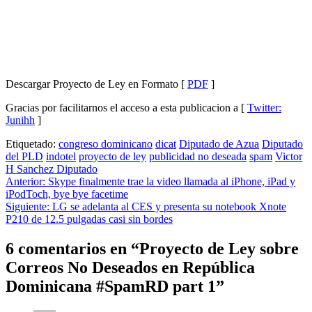
Descargar Proyecto de Ley en Formato [
PDF
]
Gracias por facilitarnos el acceso a esta publicacion a [
Twitter:
Junihh
]
Etiquetado:
congreso dominicano
dicat
Diputado de Azua
Diputado
del PLD
indotel
proyecto de ley
publicidad no deseada
spam
Victor
H Sanchez Diputado
Navegación
Anterior:
Skype finalmente trae la video llamada al iPhone, iPad y
iPodToch, bye bye facetime
de
Siguiente:
LG se adelanta al CES y presenta su notebook Xnote
entradas
P210 de 12.5 pulgadas casi sin bordes
6 comentarios en “
Proyecto de Ley sobre
Correos No Deseados en República
Dominicana #SpamRD part 1
”