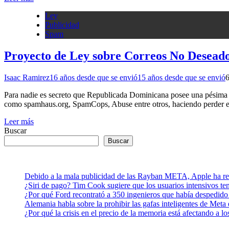
Ley
Publicidad
Spam
Proyecto de Ley sobre Correos No Desead
Isaac Ramirez
16 años desde que se envió
15 años desde que se envió
Para nadie es secreto que Republicada Dominicana posee una pésima r
como spamhaus.org, SpamCops, Abuse entre otros, haciendo perder est
Leer más
Buscar
Buscar
Debido a la mala publicidad de las Rayban META, Apple ha retr
¿Siri de pago? Tim Cook sugiere que los usuarios intensivos t
¿Por qué Ford recontrató a 350 ingenieros que había despedido
Alemania habla sobre la prohibir las gafas inteligentes de Meta
¿Por qué la crisis en el precio de la memoria está afectando a 