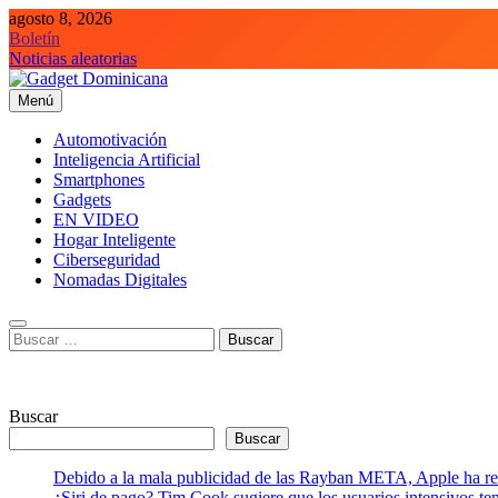
Saltar
agosto 8, 2026
al
Boletín
contenido
Noticias aleatorias
Menú
Gadget Dominicana
Gadgets, Autos y Tecnología de consumo
Automotivación
Inteligencia Artificial
Smartphones
Gadgets
EN VIDEO
Hogar Inteligente
Ciberseguridad
Nomadas Digitales
Buscar:
Buscar
Buscar
Debido a la mala publicidad de las Rayban META, Apple ha retr
¿Siri de pago? Tim Cook sugiere que los usuarios intensivos t