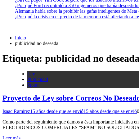
¿Por qué Ford recontrató a 350 ingenieros que había despedido
Alemania habla sobre la prohibir las gafas inteligentes de Meta
¿Por qué la crisis en el precio de la memoria está afectando a 
Inicio
publicidad no deseada
Etiqueta:
publicidad no desead
Ley
Publicidad
Spam
Proyecto de Ley sobre Correos No Desea
Isaac Ramirez
15 años desde que se envió
15 años desde que se envió
Como parte del seguimiento que damos a ésta importante inici
ELECTRONICOS COMERCIALES “SPAM” NO SOLICITADOS, el mismo con
Leer más