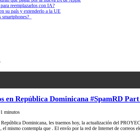
 para reemplazarlos con IA?
 en su país y extenderlo a la UE
los smartphones?
a
dos en República Dominicana #SpamRD Part
0
1 minutos
ativa en República Dominicana, les traemos hoy, la actualizaci
templa que . El envío por la red de Internet de correos electr