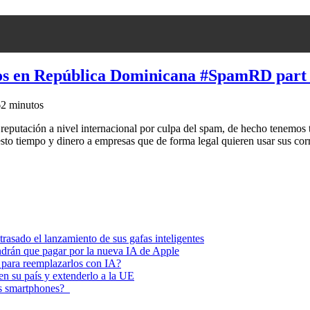
os en República Dominicana #SpamRD part
6
2 minutos
eputación a nivel internacional por culpa del spam, de hecho tenemos t
o tiempo y dinero a empresas que de forma legal quieren usar sus cor
asado el lanzamiento de sus gafas inteligentes
endrán que pagar por la nueva IA de Apple
 para reemplazarlos con IA?
 en su país y extenderlo a la UE
los smartphones?