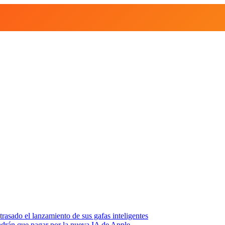
asado el lanzamiento de sus gafas inteligentes
endrán que pagar por la nueva IA de Apple