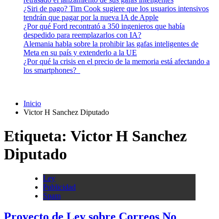
¿Siri de pago? Tim Cook sugiere que los usuarios intensivos
tendrán que pagar por la nueva IA de Apple
¿Por qué Ford recontrató a 350 ingenieros que había
despedido para reemplazarlos con IA?
Alemania habla sobre la prohibir las gafas inteligentes de
Meta en su país y extenderlo a la UE
¿Por qué la crisis en el precio de la memoria está afectando a
los smartphones?
Inicio
Victor H Sanchez Diputado
Etiqueta:
Victor H Sanchez
Diputado
Ley
Publicidad
Spam
Proyecto de Ley sobre Correos No