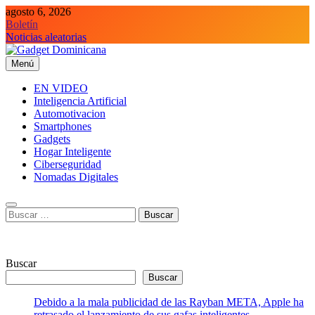
Saltar
agosto 6, 2026
al
Boletín
contenido
Noticias aleatorias
Menú
Gadget Dominicana
Gadgets y Tecnología de consumo
EN VIDEO
Inteligencia Artificial
Automotivacion
Smartphones
Gadgets
Hogar Inteligente
Ciberseguridad
Nomadas Digitales
Buscar:
Buscar
Buscar
Debido a la mala publicidad de las Rayban META, Apple ha
retrasado el lanzamiento de sus gafas inteligentes