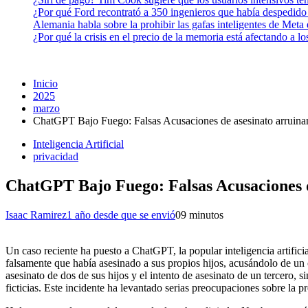
¿Por qué Ford recontrató a 350 ingenieros que había despedido
Alemania habla sobre la prohibir las gafas inteligentes de Meta
¿Por qué la crisis en el precio de la memoria está afectando a 
Inicio
2025
marzo
ChatGPT Bajo Fuego: Falsas Acusaciones de asesinato arruinan
Inteligencia Artificial
privacidad
ChatGPT Bajo Fuego: Falsas Acusaciones de
Isaac Ramirez
1 año desde que se envió
0
9 minutos
Un caso reciente ha puesto a ChatGPT, la popular inteligencia artif
falsamente que había asesinado a sus propios hijos, acusándolo de un
asesinato de dos de sus hijos y el intento de asesinato de un tercero,
ficticias. Este incidente ha levantado serias preocupaciones sobre la p