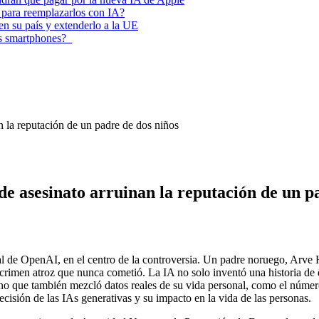
 para reemplazarlos con IA?
 en su país y extenderlo a la UE
los smartphones?
 la reputación de un padre de dos niños
 asesinato arruinan la reputación de un pa
icial de OpenAI, en el centro de la controversia. Un padre noruego, A
 crimen atroz que nunca cometió. La IA no solo inventó una historia de
 sino que también mezcló datos reales de su vida personal, como el númer
recisión de las IAs generativas y su impacto en la vida de las personas.