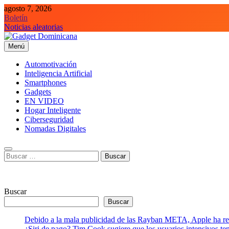
Saltar
agosto 7, 2026
al
Boletín
contenido
Noticias aleatorias
Menú
Gadget Dominicana
Gadgets, Autos y Tecnología de consumo
Automotivación
Inteligencia Artificial
Smartphones
Gadgets
EN VIDEO
Hogar Inteligente
Ciberseguridad
Nomadas Digitales
Buscar:
Buscar
Buscar
Debido a la mala publicidad de las Rayban META, Apple ha retr
¿Siri de pago? Tim Cook sugiere que los usuarios intensivos t