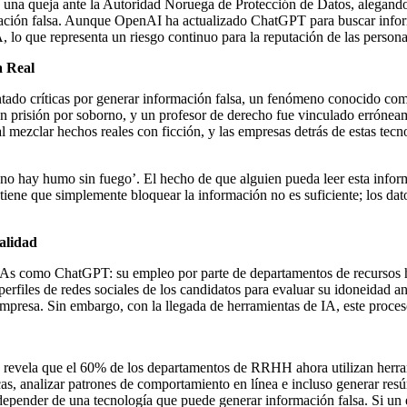
 una queja ante la Autoridad Noruega de Protección de Datos, alegando
ación falsa. Aunque OpenAI ha actualizado ChatGPT para buscar informa
IA, lo que representa un riesgo continuo para la reputación de las persona
a Real
tado críticas por generar información falsa, un fenómeno conocido co
 prisión por soborno, y un profesor de derecho fue vinculado erróneam
zclar hechos reales con ficción, y las empresas detrás de estas tecnol
hay humo sin fuego’. El hecho de que alguien pueda leer esta informa
iene que simplemente bloquear la información no es suficiente; los dat
alidad
s IAs como ChatGPT: su empleo por parte de departamentos de recursos
perfiles de redes sociales de los candidatos para evaluar su idoneidad a
empresa. Sin embargo, con la llegada de herramientas de IA, este proce
vela que el 60% de los departamentos de RRHH ahora utilizan herra
as, analizar patrones de comportamiento en línea e incluso generar resú
depender de una tecnología que puede generar información falsa. Si un