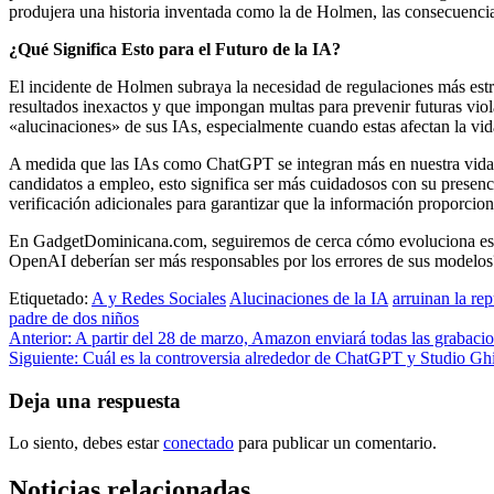
produjera una historia inventada como la de Holmen, las consecuencias
¿Qué Significa Esto para el Futuro de la IA?
El incidente de Holmen subraya la necesidad de regulaciones más estr
resultados inexactos y que impongan multas para prevenir futuras viol
«alucinaciones» de sus IAs, especialmente cuando estas afectan la vid
A medida que las IAs como ChatGPT se integran más en nuestra vida dia
candidatos a empleo, esto significa ser más cuidadosos con su presen
verificación adicionales para garantizar que la información proporcio
En GadgetDominicana.com, seguiremos de cerca cómo evoluciona este c
OpenAI deberían ser más responsables por los errores de sus modelos?
Etiquetado:
A y Redes Sociales
Alucinaciones de la IA
arruinan la re
padre de dos niños
Navegación
Anterior:
A partir del 28 de marzo, Amazon enviará todas las grabacio
Siguiente:
Cuál es la controversia alrededor de ChatGPT y Studio Ghibl
de
entradas
Deja una respuesta
Lo siento, debes estar
conectado
para publicar un comentario.
Noticias relacionadas