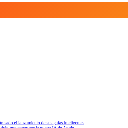
asado el lanzamiento de sus gafas inteligentes
endrán que pagar por la nueva IA de Apple