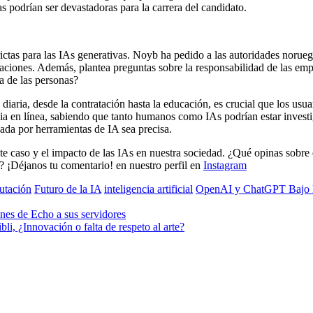
 podrían ser devastadoras para la carrera del candidato.
ictas para las IAs generativas. Noyb ha pedido a las autoridades norue
aciones. Además, plantea preguntas sobre la responsabilidad de las emp
a de las personas?
ria, desde la contratación hasta la educación, es crucial que los usuar
cia en línea, sabiendo que tanto humanos como IAs podrían estar invest
nada por herramientas de IA sea precisa.
aso y el impacto de las IAs en nuestra sociedad. ¿Qué opinas sobre e
 ¡Déjanos tu comentario! en nuestro perfil en
Instagram
putación
Futuro de la IA
inteligencia artificial
OpenAI y ChatGPT Bajo Fue
nes de Echo a sus servidores
i, ¿Innovación o falta de respeto al arte?