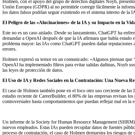
Holmen, con el apoyo del grupo de derechos digitales Noyb, presentó
Unión Europea (GDPR) al no permitirle corregir fácilmente la inform
los datos falsos podrían seguir existiendo en el sistema interno de la 
El Peligro de las «Alucinaciones» de la IA y su Impacto en la Vid
Este no es un caso aislado. Desde su lanzamiento, ChatGPT ha enfren
demandar a OpenAI después de que la IA afirmara que había estado en
problema mayor: las IAs como ChatGPT pueden dañar reputaciones al me
errores.
Holmen expresó su temor en un comunicado: «Algunos piensan que ‘no 
OpenAI ha implementado filtros para evitar salidas dañinas, Noyb sost
las leyes de protección de datos.
El Uso de IA y Redes Sociales en la Contratación: Una Nueva Re
El caso de Holmen también pone en el foco otro uso creciente de la
estudio reciente de CareerBuilder, el 80% de las empresas revisan los 
controversiales hasta comportamientos que puedan reflejar mal en la 
Un informe de la Society for Human Resource Management (SHRM) re
nuevos empleados. Estas IAs pueden recopilar datos de fuentes públic
proceso de contratación, el caso de Holmen demuestra los riesgos de 