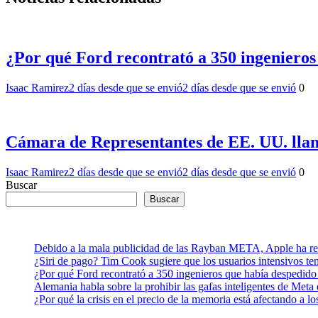
¿Por qué Ford recontrató a 350 ingenieros
Isaac Ramirez
2 días desde que se envió
2 días desde que se envió
0
Cámara de Representantes de EE. UU. lla
Isaac Ramirez
2 días desde que se envió
2 días desde que se envió
0
Buscar
Buscar
Debido a la mala publicidad de las Rayban META, Apple ha retr
¿Siri de pago? Tim Cook sugiere que los usuarios intensivos t
¿Por qué Ford recontrató a 350 ingenieros que había despedido
Alemania habla sobre la prohibir las gafas inteligentes de Meta
¿Por qué la crisis en el precio de la memoria está afectando a 