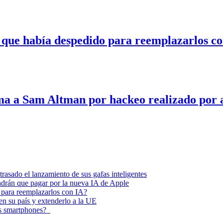
 que había despedido para reemplazarlos c
ma a Sam Altman por hackeo realizado por 
asado el lanzamiento de sus gafas inteligentes
endrán que pagar por la nueva IA de Apple
 para reemplazarlos con IA?
 en su país y extenderlo a la UE
los smartphones?