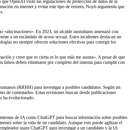
 que OpenAI violó las regulaciones de protección de datos de la
ción en internet y evitar este tipo de errores, Noyb argumenta que
s.
mo «alucinaciones». En 2023, un alcalde australiano amenazó con
ente a un escándalo de acoso sexual. Estos incidentes destacan un
ogías no siempre ofrecen soluciones efectivas para corregir los
ción y creer que es cierta es lo que más me asusta». A pesar de que
os falsos deben eliminarse por completo del sistema para cumplir con
 humanos (RRHH) para investigar a posibles candidatos. Según un
ntes de contratarlos. Estas revisiones buscan desde publicaciones
so ha evolucionado.
mientas de IA como ChatGPT para buscar información sobre posibles
menes sobre la vida de un candidato. Aunque esto puede agilizar el
 empleador usara ChatGPT para investigar a un candidato y la IA