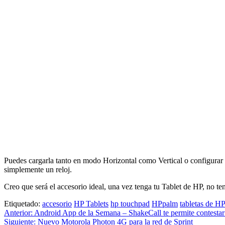
Puedes cargarla tanto en modo Horizontal como Vertical o configurar e
simplemente un reloj.
Creo que será el accesorio ideal, una vez tenga tu Tablet de HP, no 
Etiquetado:
accesorio
HP Tablets
hp touchpad
HPpalm
tabletas de HP
Navegación
Anterior:
Android App de la Semana – ShakeCall te permite contestar
Siguiente:
Nuevo Motorola Photon 4G para la red de Sprint