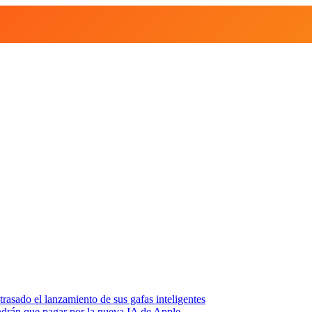
asado el lanzamiento de sus gafas inteligentes
endrán que pagar por la nueva IA de Apple