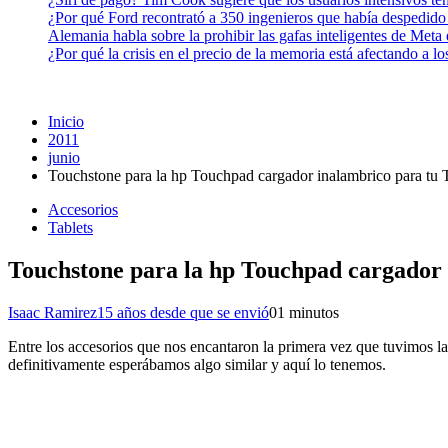
¿Por qué Ford recontrató a 350 ingenieros que había despedido
Alemania habla sobre la prohibir las gafas inteligentes de Meta
¿Por qué la crisis en el precio de la memoria está afectando a 
Inicio
2011
junio
Touchstone para la hp Touchpad cargador inalambrico para tu 
Accesorios
Tablets
Touchstone para la hp Touchpad cargador 
Isaac Ramirez
15 años desde que se envió
0
1 minutos
Entre los accesorios que nos encantaron la primera vez que tuvimos 
definitivamente esperábamos algo similar y aquí lo tenemos.