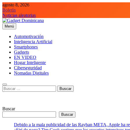
Saltar
agosto 8, 2026
al
Boletín
contenido
Noticias aleatorias
Menú
Gadget Dominicana
Gadgets, Autos y Tecnología de consumo
Automotivación
Inteligencia Artificial
Smartphones
Gadgets
EN VIDEO
Hogar Inteligente
Ciberseguridad
Nomadas Digitales
Buscar:
Buscar
Buscar
Debido a la mala publicidad de las Rayban META, Apple ha retr
¿Siri de pago? Tim Cook sugiere que los usuarios intensivos t