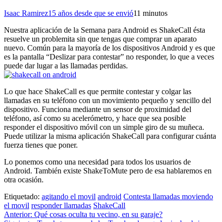
Isaac Ramirez
15 años desde que se envió
1
1 minutos
Nuestra aplicación de la Semana para Android es ShakeCall ésta
resuelve un problemita sin que tengas que comprar un aparato
nuevo. Común para la mayoría de los dispositivos Android y es que
es la pantalla “Deslizar para contestar” no responder, lo que a veces
puede dar lugar a las llamadas perdidas.
Lo que hace ShakeCall es que permite contestar y colgar las
llamadas en su teléfono con un movimiento pequeño y sencillo del
dispositivo. Funciona mediante un sensor de proximidad del
teléfono, así como su acelerómetro, y hace que sea posible
responder el dispositivo móvil con un simple giro de su muñeca.
Puede utilizar la misma aplicación ShakeCall para configurar cuánta
fuerza tienes que poner.
Lo ponemos como una necesidad para todos los usuarios de
Android. También existe ShakeToMute pero de esa hablaremos en
otra ocasión.
Etiquetado:
agitando el movil
android
Contesta llamadas moviendo
el movil
responder llamadas
ShakeCall
Navegación
Anterior:
Qué cosas oculta tu vecino, en su garaje?