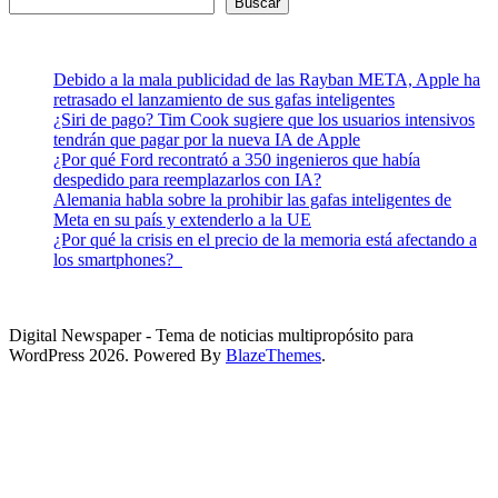
Buscar
Debido a la mala publicidad de las Rayban META, Apple ha
retrasado el lanzamiento de sus gafas inteligentes
¿Siri de pago? Tim Cook sugiere que los usuarios intensivos
tendrán que pagar por la nueva IA de Apple
¿Por qué Ford recontrató a 350 ingenieros que había
despedido para reemplazarlos con IA?
Alemania habla sobre la prohibir las gafas inteligentes de
Meta en su país y extenderlo a la UE
¿Por qué la crisis en el precio de la memoria está afectando a
los smartphones?
Digital Newspaper - Tema de noticias multipropósito para
WordPress 2026. Powered By
BlazeThemes
.