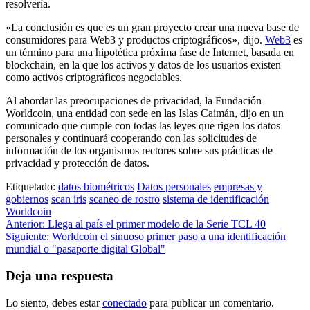
resolvería.
«La conclusión es que es un gran proyecto crear una nueva base de
consumidores para Web3 y productos criptográficos», dijo.
Web3
es
un término para una hipotética próxima fase de Internet, basada en
blockchain, en la que los activos y datos de los usuarios existen
como activos criptográficos negociables.
Al abordar las preocupaciones de privacidad, la Fundación
Worldcoin, una entidad con sede en las Islas Caimán, dijo en un
comunicado que cumple con todas las leyes que rigen los datos
personales y continuará cooperando con las solicitudes de
información de los organismos rectores sobre sus prácticas de
privacidad y protección de datos.
Etiquetado:
datos biométricos
Datos personales
empresas y
gobiernos
scan iris
scaneo de rostro
sistema de identificación
Worldcoin
Navegación
Anterior:
Llega al país el primer modelo de la Serie TCL 40
Siguiente:
Worldcoin el sinuoso primer paso a una identificación
de
mundial o "pasaporte digital Global"
entradas
Deja una respuesta
Lo siento, debes estar
conectado
para publicar un comentario.