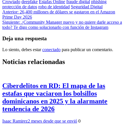
Crowtado
deepfake
Estafas Online
fraude digital
phishing
protección de datos
robo de identidad
Seguridad Digital
Navegación
Anterior:
26,400 millones de dólares se gastaron en el Amazon
Prime Day 2026
de
Siguiente:
¿Community Manager nuevo y no quiere darle acceso a
entradas
todo? Te digo como solucionarlo con función de Instagram
Deja una respuesta
Lo siento, debes estar
conectado
para publicar un comentario.
Noticias relacionadas
Ciberdelitos en RD: El mapa de las
estafas que vaciaron los bolsillos
dominicanos en 2025 y la alarmante
tendencia de 2026
Isaac Ramirez
2 meses desde que se envió
0