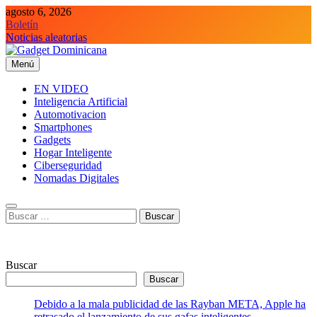
Saltar
agosto 6, 2026
al
Boletín
contenido
Noticias aleatorias
Menú
Gadget Dominicana
Gadgets y Tecnología de consumo
EN VIDEO
Inteligencia Artificial
Automotivacion
Smartphones
Gadgets
Hogar Inteligente
Ciberseguridad
Nomadas Digitales
Buscar:
Buscar
Buscar
Debido a la mala publicidad de las Rayban META, Apple ha
retrasado el lanzamiento de sus gafas inteligentes