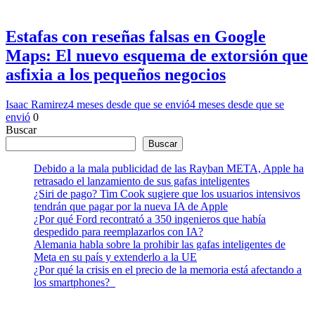
Estafas con reseñas falsas en Google
Maps: El nuevo esquema de extorsión que
asfixia a los pequeños negocios
Isaac Ramirez
4 meses desde que se envió
4 meses desde que se
envió
0
Buscar
Buscar
Debido a la mala publicidad de las Rayban META, Apple ha
retrasado el lanzamiento de sus gafas inteligentes
¿Siri de pago? Tim Cook sugiere que los usuarios intensivos
tendrán que pagar por la nueva IA de Apple
¿Por qué Ford recontrató a 350 ingenieros que había
despedido para reemplazarlos con IA?
Alemania habla sobre la prohibir las gafas inteligentes de
Meta en su país y extenderlo a la UE
¿Por qué la crisis en el precio de la memoria está afectando a
los smartphones?