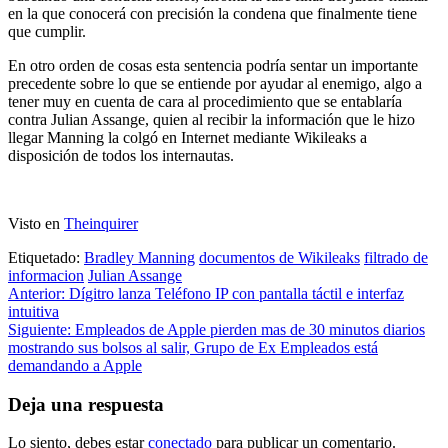
en la que conocerá con precisión la condena que finalmente tiene
que cumplir.
En otro orden de cosas esta sentencia podría sentar un importante
precedente sobre lo que se entiende por ayudar al enemigo, algo a
tener muy en cuenta de cara al procedimiento que se entablaría
contra Julian Assange, quien al recibir la información que le hizo
llegar Manning la colgó en Internet mediante Wikileaks a
disposición de todos los internautas.
Visto en
Theinquirer
Etiquetado:
Bradley Manning
documentos de Wikileaks
filtrado de
informacion
Julian Assange
Navegación
Anterior:
Dígitro lanza Teléfono IP con pantalla táctil e interfaz
intuitiva
de
Siguiente:
Empleados de Apple pierden mas de 30 minutos diarios
entradas
mostrando sus bolsos al salir, Grupo de Ex Empleados está
demandando a Apple
Deja una respuesta
Lo siento, debes estar
conectado
para publicar un comentario.