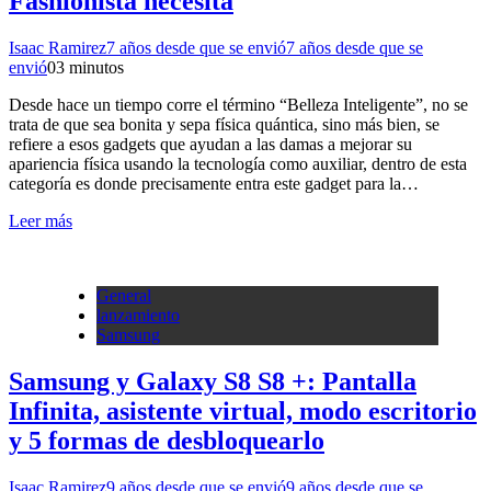
Fashionista necesita
Isaac Ramirez
7 años desde que se envió
7 años desde que se
envió
0
3 minutos
Desde hace un tiempo corre el término “Belleza Inteligente”, no se
trata de que sea bonita y sepa física quántica, sino más bien, se
refiere a esos gadgets que ayudan a las damas a mejorar su
apariencia física usando la tecnología como auxiliar, dentro de esta
categoría es donde precisamente entra este gadget para la…
Leer más
General
lanzamiento
Samsung
Samsung y Galaxy S8 S8 +: Pantalla
Infinita, asistente virtual, modo escritorio
y 5 formas de desbloquearlo
Isaac Ramirez
9 años desde que se envió
9 años desde que se