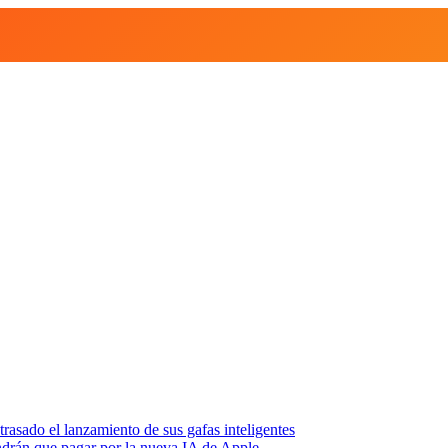
asado el lanzamiento de sus gafas inteligentes
endrán que pagar por la nueva IA de Apple