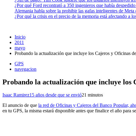
¿Por qué Ford recontrató a 350 ingenieros que había despedido
Alemania habla sobre la prohibir las gafas inteligentes de Meta
¿Por qué la crisis en el precio de la memoria está afectando a 
Inicio
2011
mayo
Probando la actualización que incluye los Cajeros y Oficina
GPS
navegacion
Probando la actualización que incluye lo
Isaac Ramirez
15 años desde que se envió
2
1 minutos
El anuncio de que
la red de Oficinas y Cajeros del Banco Popular, a
en tu GPS, la misma estará disponible antes que finalice el año para 