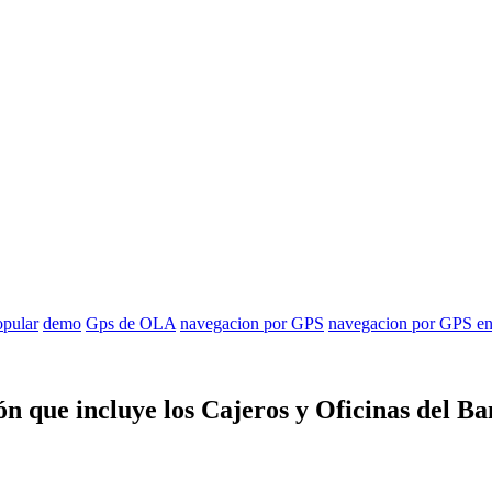
opular
demo
Gps de OLA
navegacion por GPS
navegacion por GPS e
ón que incluye los Cajeros y Oficinas del