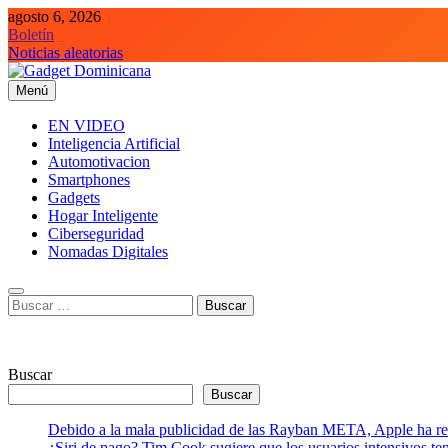
Saltar
agosto 6, 2026
al
Boletín
contenido
Noticias aleatorias
Menú
Gadget Dominicana
Gadgets, Autos y Tecnología de consumo
EN VIDEO
Inteligencia Artificial
Automotivacion
Smartphones
Gadgets
Hogar Inteligente
Ciberseguridad
Nomadas Digitales
Buscar:
Buscar
Buscar
Debido a la mala publicidad de las Rayban META, Apple ha retr
¿Siri de pago? Tim Cook sugiere que los usuarios intensivos t