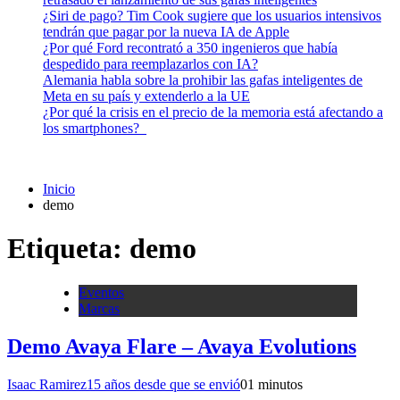
¿Siri de pago? Tim Cook sugiere que los usuarios intensivos
tendrán que pagar por la nueva IA de Apple
¿Por qué Ford recontrató a 350 ingenieros que había
despedido para reemplazarlos con IA?
Alemania habla sobre la prohibir las gafas inteligentes de
Meta en su país y extenderlo a la UE
¿Por qué la crisis en el precio de la memoria está afectando a
los smartphones?
Inicio
demo
Etiqueta:
demo
Eventos
Marcas
Demo Avaya Flare – Avaya Evolutions
Isaac Ramirez
15 años desde que se envió
0
1 minutos