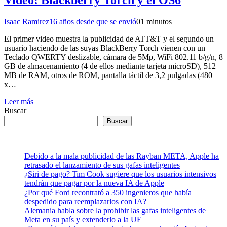
Video: Blackberry Torch y el OS6
Isaac Ramirez
16 años desde que se envió
0
1 minutos
El primer video muestra la publicidad de ATT&T y el segundo un
usuario haciendo de las suyas BlackBerry Torch vienen con un
Teclado QWERTY deslizable, cámara de 5Mp, WiFi 802.11 b/g/n, 8
GB de almacenamiento (4 de ellos mediante tarjeta microSD), 512
MB de RAM, otros de ROM, pantalla táctil de 3,2 pulgadas (480
x…
Leer más
Buscar
Buscar
Debido a la mala publicidad de las Rayban META, Apple ha
retrasado el lanzamiento de sus gafas inteligentes
¿Siri de pago? Tim Cook sugiere que los usuarios intensivos
tendrán que pagar por la nueva IA de Apple
¿Por qué Ford recontrató a 350 ingenieros que había
despedido para reemplazarlos con IA?
Alemania habla sobre la prohibir las gafas inteligentes de
Meta en su país y extenderlo a la UE