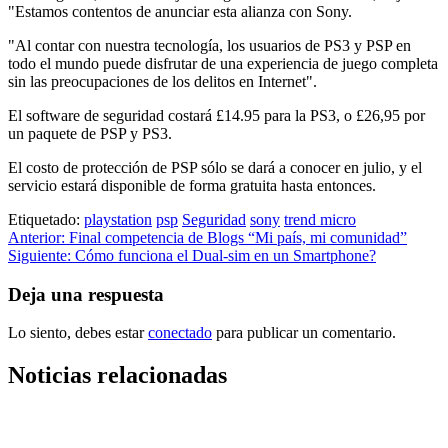
"Estamos contentos de anunciar esta alianza con Sony.
"Al contar con nuestra tecnología, los usuarios de PS3 y PSP en
todo el mundo puede disfrutar de una experiencia de juego completa
sin las preocupaciones de los delitos en Internet".
El software de seguridad costará £14.95 para la PS3, o £26,95 por
un paquete de PSP y PS3.
El costo de protección de PSP sólo se dará a conocer en julio, y el
servicio estará disponible de forma gratuita hasta entonces.
Etiquetado:
playstation
psp
Seguridad
sony
trend micro
Navegación
Anterior:
Final competencia de Blogs “Mi país, mi comunidad”
Siguiente:
Cómo funciona el Dual-sim en un Smartphone?
de
entradas
Deja una respuesta
Lo siento, debes estar
conectado
para publicar un comentario.
Noticias relacionadas