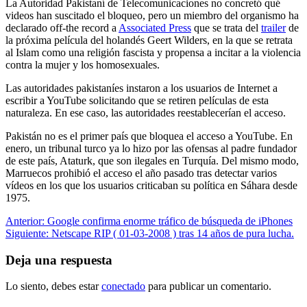
La Autoridad Pakistaní de Telecomunicaciones no concretó qué
videos han suscitado el bloqueo, pero un miembro del organismo ha
declarado off-the record a
Associated Press
que se trata del
trailer
de
la próxima película del holandés Geert Wilders, en la que se retrata
al Islam como una religión fascista y propensa a incitar a la violencia
contra la mujer y los homosexuales.
Las autoridades pakistaníes instaron a los usuarios de Internet a
escribir a YouTube solicitando que se retiren películas de esta
naturaleza. En ese caso, las autoridades reestablecerían el acceso.
Pakistán no es el primer país que bloquea el acceso a YouTube. En
enero, un tribunal turco ya lo hizo por las ofensas al padre fundador
de este país, Ataturk, que son ilegales en Turquía. Del mismo modo,
Marruecos prohibió el acceso el año pasado tras detectar varios
vídeos en los que los usuarios criticaban su política en Sáhara desde
1975.
Navegación
Anterior:
Google confirma enorme tráfico de búsqueda de iPhones
Siguiente:
Netscape RIP ( 01-03-2008 ) tras 14 años de pura lucha.
de
entradas
Deja una respuesta
Lo siento, debes estar
conectado
para publicar un comentario.