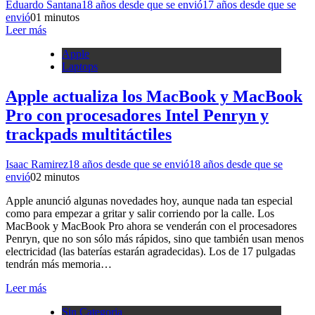
Eduardo Santana
18 años desde que se envió
17 años desde que se
envió
0
1 minutos
Leer más
Apple
Laptops
Apple actualiza los MacBook y MacBook
Pro con procesadores Intel Penryn y
trackpads multitáctiles
Isaac Ramirez
18 años desde que se envió
18 años desde que se
envió
0
2 minutos
Apple anunció algunas novedades hoy, aunque nada tan especial
como para empezar a gritar y salir corriendo por la calle. Los
MacBook y MacBook Pro ahora se venderán con el procesadores
Penryn, que no son sólo más rápidos, sino que también usan menos
electricidad (las baterías estarán agradecidas). Los de 17 pulgadas
tendrán más memoria…
Leer más
Sin Categoria