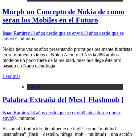
Morph un Concepto de Nokia de como
seran los Mobiles en el Futuro
Isaac Ramirez
18 años desde que se envió
18 años desde que se
envió
0
1 minutos
Nokia tiene varios años presentando prototipos realmente futuristas
en su momento vimos el Nokia Aeon y el Nokia 888 ambos
modelos un poco fuera de la realidad, pues nos llega éste otro
basado en Nano tecnología.
Leer más
General
Palabra Extraña del Mes [ Flashmob ]
Isaac Ramirez
18 años desde que se envió
9 años desde que se
envió
0
1 minutos
Flashmob, traducido literalmente de inglés como “multitud
instantánea” (flash – destello, ráfaga, mob – multitud) – una acción