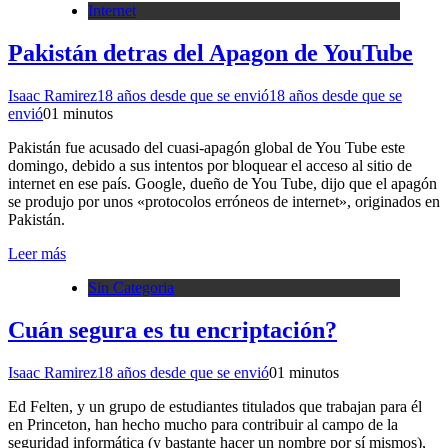
Internet
Pakistán detras del Apagon de YouTube
Isaac Ramirez
18 años desde que se envió
18 años desde que se
envió
0
1 minutos
Pakistán fue acusado del cuasi-apagón global de You Tube este
domingo, debido a sus intentos por bloquear el acceso al sitio de
internet en ese país. Google, dueño de You Tube, dijo que el apagón
se produjo por unos «protocolos erróneos de internet», originados en
Pakistán.
Leer más
Sin Categoria
Cuán segura es tu encriptación?
Isaac Ramirez
18 años desde que se envió
0
1 minutos
Ed Felten, y un grupo de estudiantes titulados que trabajan para él
en Princeton, han hecho mucho para contribuir al campo de la
seguridad informática (y bastante hacer un nombre por sí mismos),