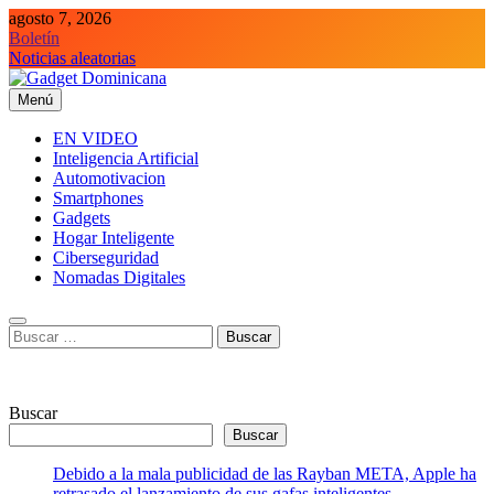
Saltar
agosto 7, 2026
al
Boletín
contenido
Noticias aleatorias
Menú
Gadget Dominicana
Gadgets, Autos y Tecnología de consumo
EN VIDEO
Inteligencia Artificial
Automotivacion
Smartphones
Gadgets
Hogar Inteligente
Ciberseguridad
Nomadas Digitales
Buscar:
Buscar
Buscar
Debido a la mala publicidad de las Rayban META, Apple ha
retrasado el lanzamiento de sus gafas inteligentes