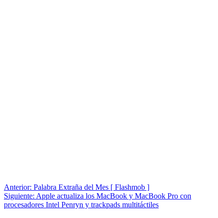
Navegación
Anterior:
Palabra Extraña del Mes [ Flashmob ]
Siguiente:
Apple actualiza los MacBook y MacBook Pro con
de
procesadores Intel Penryn y trackpads multitáctiles
entradas