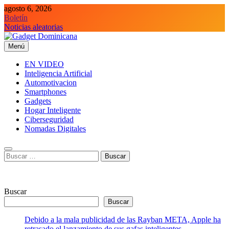
Saltar
agosto 6, 2026
al
Boletín
contenido
Noticias aleatorias
Menú
Gadget Dominicana
Gadgets y Tecnología de consumo
EN VIDEO
Inteligencia Artificial
Automotivacion
Smartphones
Gadgets
Hogar Inteligente
Ciberseguridad
Nomadas Digitales
Buscar:
Buscar
Buscar
Debido a la mala publicidad de las Rayban META, Apple ha
retrasado el lanzamiento de sus gafas inteligentes