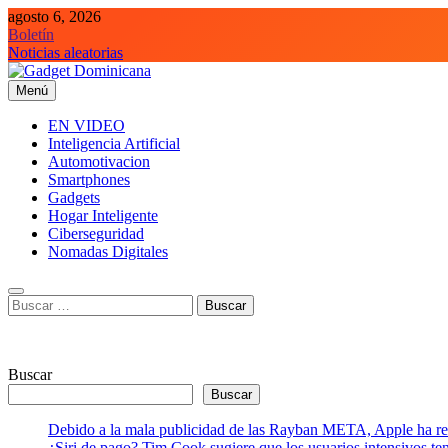
Saltar
agosto 6, 2026
al
Boletín
contenido
Noticias aleatorias
Menú
Gadget Dominicana
Gadgets y Tecnología de consumo
EN VIDEO
Inteligencia Artificial
Automotivacion
Smartphones
Gadgets
Hogar Inteligente
Ciberseguridad
Nomadas Digitales
Buscar:
Buscar
Buscar
Debido a la mala publicidad de las Rayban META, Apple ha retr
¿Siri de pago? Tim Cook sugiere que los usuarios intensivos t