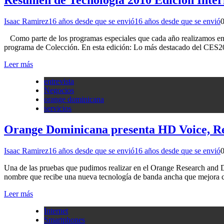
Isaac Ramirez
16 años desde que se envió
16 años desde que se envió
Como parte de los programas especiales que cada año realizamos en A
programa de Colección. En esta edición: Lo más destacado del CES2
Leer más
entrevista
Negocios
orange dominicana
servicios
Orange Dominicana presenta HD Voice, Re
Isaac Ramirez
16 años desde que se envió
16 años desde que se envió
Una de las pruebas que pudimos realizar en el Orange Research and De
nombre que recibe una nueva tecnología de banda ancha que mejora c
Leer más
Internet
Smartphones