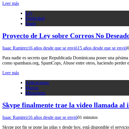
Leer más
Ley
Publicidad
Spam
Proyecto de Ley sobre Correos No Desead
Isaac Ramirez
16 años desde que se envió
15 años desde que se envió
Para nadie es secreto que Republicada Dominicana posee una pésima r
como spamhaus.org, SpamCops, Abuse entre otros, haciendo perder est
Leer más
Aplicaciones
Marcas
Mensajeria
Skype finalmente trae la video llamada al 
Isaac Ramirez
16 años desde que se envió
0
1 minutos
Skype por fin se pone las pilas y desde hoy, está disponible el servic