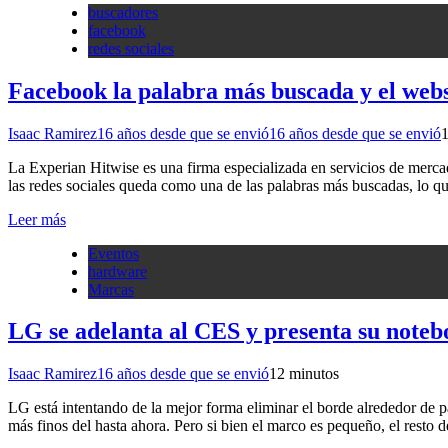
buscadores
facebook
redes sociales
Facebook la palabra más buscada y el websi
Isaac Ramirez
16 años desde que se envió
16 años desde que se envió
La Experian Hitwise es una firma especializada en servicios de merc
las redes sociales queda como una de las palabras más buscadas, lo q
Leer más
Eventos
hardware
Marcas
LG se adelanta al CES y presenta su noteb
Isaac Ramirez
16 años desde que se envió
1
2 minutos
LG está intentando de la mejor forma eliminar el borde alrededor de pa
más finos del hasta ahora. Pero si bien el marco es pequeño, el resto 