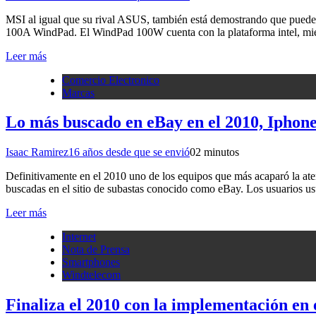
MSI al igual que su rival ASUS, también está demostrando que puede 
100A WindPad. El WindPad 100W cuenta con la plataforma intel, mi
Leer más
Comercio Electronico
Marcas
Lo más buscado en eBay en el 2010, Iphone
Isaac Ramirez
16 años desde que se envió
0
2 minutos
Definitivamente en el 2010 uno de los equipos que más acaparó la aten
buscadas en el sitio de subastas conocido como eBay. Los usuarios 
Leer más
Internet
Nota de Prensa
Smartphones
Windtelecom
Finaliza el 2010 con la implementación en 