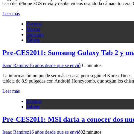
caso del iPhone 3GS envía y recibe videos usando la cámara tracera. 
Leer más
Eventos
Marcas
Samsung
Tablets
Pre-CES2011: Samsung Galaxy Tab 2 y una
Isaac Ramirez
16 años desde que se envió
0
1 minutos
La información no puede ser más escasa, pero según el Korea Times. L
tableta de 8.9 pulgadas con Android Honeycomb, que según los chi
Leer más
Eventos
Tablets
Pre-CES2011: MSI daria a conocer dos nue
Isaac Ramirez
16 años desde que se envió
0
2 minutos