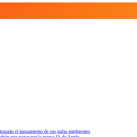
asado el lanzamiento de sus gafas inteligentes
endrán que pagar por la nueva IA de Apple