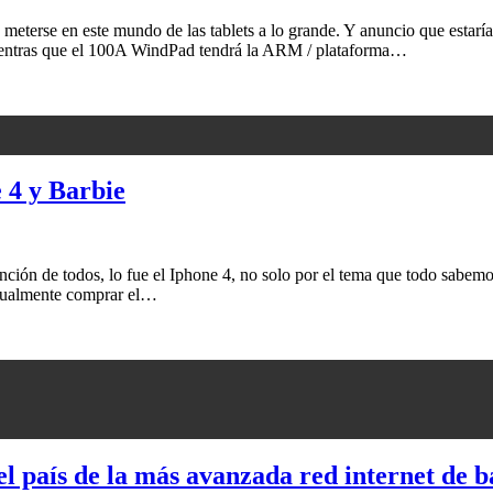
meterse en este mundo de las tablets a lo grande. Y anuncio que estarí
entras que el 100A WindPad tendrá la ARM / plataforma…
 4 y Barbie
ción de todos, lo fue el Iphone 4, no solo por el tema que todo sabemos
usualmente comprar el…
el país de la más avanzada red internet de 