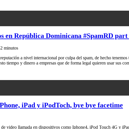
os en República Dominicana #SpamRD part
6
2 minutos
eputación a nivel internacional por culpa del spam, de hecho tenemos t
o tiempo y dinero a empresas que de forma legal quieren usar sus cor
iPhone, iPad y iPodToch, bye bye facetime
io de video llamada en dispositivos como Iphone4, iPod Touch 4G y iPad,