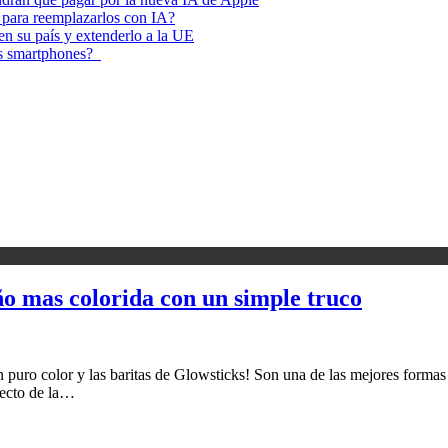
 para reemplazarlos con IA?
 en su país y extenderlo a la UE
los smartphones?
ño mas colorida con un simple truco
son puro color y las baritas de Glowsticks! Son una de las mejores for
oyecto de la…