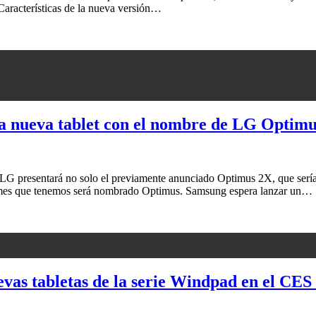
Características de la nueva versión…
 nueva tablet con el nombre de LG Optim
G presentará no solo el previamente anunciado Optimus 2X, que sería e
smes que tenemos será nombrado Optimus. Samsung espera lanzar un…
vas tabletas de la serie Windpad en el CES