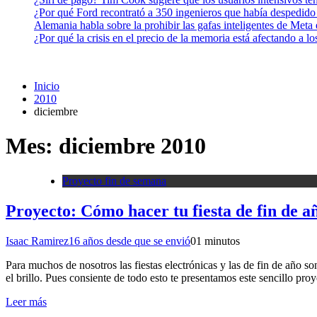
¿Por qué Ford recontrató a 350 ingenieros que había despedido
Alemania habla sobre la prohibir las gafas inteligentes de Meta
¿Por qué la crisis en el precio de la memoria está afectando a 
Inicio
2010
diciembre
Mes:
diciembre 2010
Proyecto fin de semana
Proyecto: Cómo hacer tu fiesta de fin de a
Isaac Ramirez
16 años desde que se envió
0
1 minutos
Para muchos de nosotros las fiestas electrónicas y las de fin de año 
el brillo. Pues consiente de todo esto te presentamos este sencillo pr
Leer más