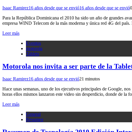
Isaac Ramirez
16 años desde que se envió
16 años desde que se envió
Para la República Dominicana el 2010 ha sido un año de grandes avan
empresa WIND Telecom de la más moderna y única red 4G del país.
Leer más
Eventos
motorola
Tablets
Motorola nos invita a ser parte de la Tabl
Isaac Ramirez
16 años desde que se envió
2
1 minutos
Hace unas semanas, uno de los ejecutivos principales de Google, nos po
horas ellos mismos lanzaron este video sin desperdicio, donde de la f
Leer más
General
Resumen
Resumen de Tecnología 2010 Edición Inter