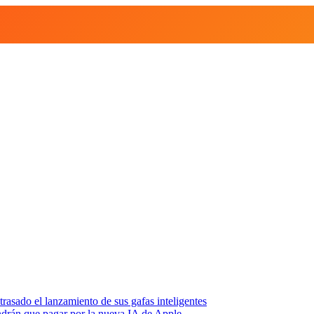
asado el lanzamiento de sus gafas inteligentes
endrán que pagar por la nueva IA de Apple