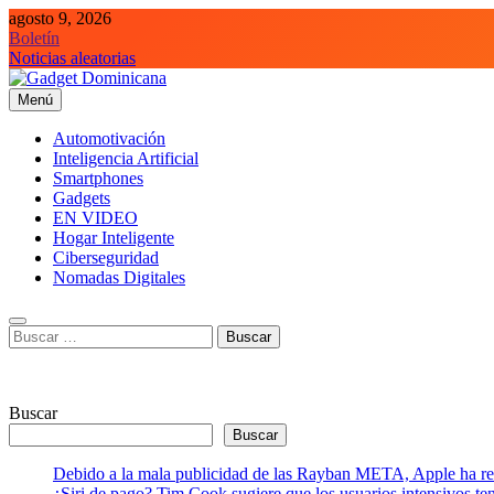
Saltar
agosto 9, 2026
al
Boletín
contenido
Noticias aleatorias
Menú
Gadget Dominicana
Gadgets, Autos y Tecnología de consumo
Automotivación
Inteligencia Artificial
Smartphones
Gadgets
EN VIDEO
Hogar Inteligente
Ciberseguridad
Nomadas Digitales
Buscar:
Buscar
Buscar
Debido a la mala publicidad de las Rayban META, Apple ha retr
¿Siri de pago? Tim Cook sugiere que los usuarios intensivos t