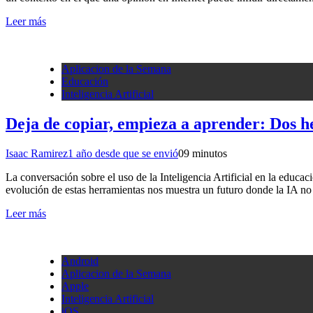
Leer más
Aplicacion de la Semana
Educación
Inteligencia Artificial
Deja de copiar, empieza a aprender: Dos h
Isaac Ramirez
1 año desde que se envió
0
9 minutos
La conversación sobre el uso de la Inteligencia Artificial en la educa
evolución de estas herramientas nos muestra un futuro donde la IA no 
Leer más
Android
Aplicacion de la Semana
Apple
Inteligencia Artificial
iOS