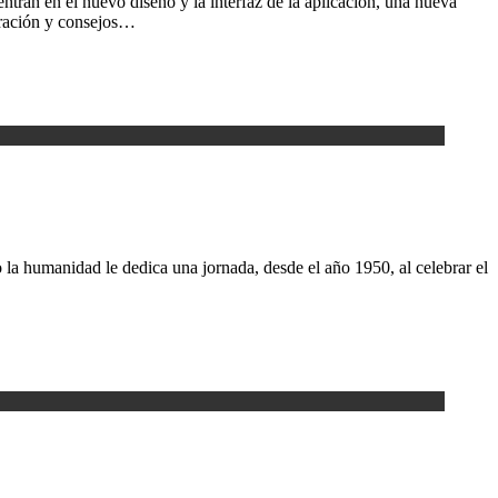
tran en el nuevo diseño y la interfaz de la aplicación, una nueva
guración y consejos…
o la humanidad le dedica una jornada, desde el año 1950, al celebrar el