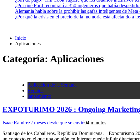
¿Por qué Ford recontrató a 350 ingenieros que había despedido
Alemania habla sobre la prohibir las gafas inteligentes de Meta
¿Por qué la crisis en el precio de la memoria está afectando a 
Inicio
Aplicaciones
Categoría:
Aplicaciones
Aplicacion de la Semana
Eventos
lanzamiento
EXPOTURIMO 2026 : Ongoing Marketing pres
Isaac Ramirez
2 meses desde que se envió
0
4 minutos
Santiago de los Caballeros, República Dominicana. – Expoturismo 2026 
un contexto en el que una opinión en Internet puede influir directamen