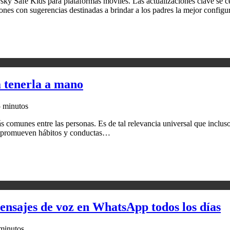
ky Safe Kids para plataformas móviles. Las actualizaciones clave se cen
ciones con sugerencias destinadas a brindar a los padres la mejor confi
a tenerla a mano
 minutos
más comunes entre las personas. Es de tal relevancia universal que inclus
 se promueven hábitos y conductas…
mensajes de voz en WhatsApp todos los días
minutos