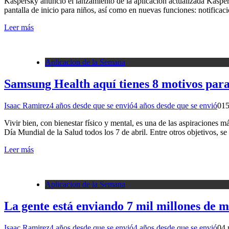
Kaspersky anunció el lanzamiento de la aplicación actualizada Kaspers
pantalla de inicio para niños, así como en nuevas funciones: notifica
Leer más
Aplicacion de la Semana
Samsung Health aquí tienes 8 motivos par
Isaac Ramirez
4 años desde que se envió
4 años desde que se envió
0
15
Vivir bien, con bienestar físico y mental, es una de las aspiraciones 
Día Mundial de la Salud todos los 7 de abril. Entre otros objetivos,
Leer más
Aplicacion de la Semana
La gente está enviando 7 mil millones de 
Isaac Ramirez
4 años desde que se envió
4 años desde que se envió
0
4 