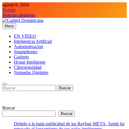
Saltar
agosto 6, 2026
al
Boletín
contenido
Noticias aleatorias
Menú
Gadget Dominicana
Gadgets y Tecnología de consumo
EN VIDEO
Inteligencia Artificial
Automotivacion
Smartphones
Gadgets
Hogar Inteligente
Ciberseguridad
Nomadas Digitales
Buscar:
Buscar
Buscar
Debido a la mala publicidad de las Rayban META, Apple ha
retrasado el lanzamiento de sus gafas inteligentes