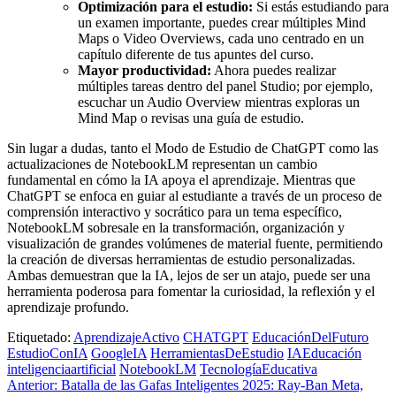
Optimización para el estudio:
Si estás estudiando para
un examen importante, puedes crear múltiples Mind
Maps o Video Overviews, cada uno centrado en un
capítulo diferente de tus apuntes del curso.
Mayor productividad:
Ahora puedes realizar
múltiples tareas dentro del panel Studio; por ejemplo,
escuchar un Audio Overview mientras exploras un
Mind Map o revisas una guía de estudio.
Sin lugar a dudas, tanto el Modo de Estudio de ChatGPT como las
actualizaciones de NotebookLM representan un cambio
fundamental en cómo la IA apoya el aprendizaje. Mientras que
ChatGPT se enfoca en guiar al estudiante a través de un proceso de
comprensión interactivo y socrático para un tema específico,
NotebookLM sobresale en la transformación, organización y
visualización de grandes volúmenes de material fuente, permitiendo
la creación de diversas herramientas de estudio personalizadas.
Ambas demuestran que la IA, lejos de ser un atajo, puede ser una
herramienta poderosa para fomentar la curiosidad, la reflexión y el
aprendizaje profundo.
Etiquetado:
AprendizajeActivo
CHATGPT
EducaciónDelFuturo
EstudioConIA
GoogleIA
HerramientasDeEstudio
IAEducación
inteligenciaartificial
NotebookLM
TecnologíaEducativa
Navegación
Anterior:
Batalla de las Gafas Inteligentes 2025: Ray-Ban Meta,