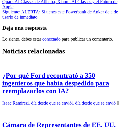
Quark AI Glasses de Alibaba, Xiaomi AI Glasses y el Futuro de
de
Apple
entradas
Siguiente:
ALERTA: Si tienes este Powerbank de Anker deja de
usarlo de inmediato
Deja una respuesta
Lo siento, debes estar
conectado
para publicar un comentario.
Noticias relacionadas
¿Por qué Ford recontrató a 350
ingenieros que había despedido para
reemplazarlos con IA?
Isaac Ramirez
1 día desde que se envió
1 día desde que se envió
0
Cámara de Representantes de EE. UU.