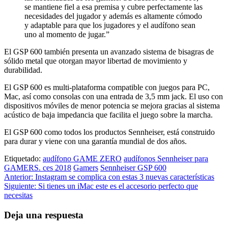
se mantiene fiel a esa premisa y cubre perfectamente las
necesidades del jugador y además es altamente cómodo
y adaptable para que los jugadores y el audífono sean
uno al momento de jugar.”
El GSP 600 también presenta un avanzado sistema de bisagras de
sólido metal que otorgan mayor libertad de movimiento y
durabilidad.
El GSP 600 es multi-plataforma compatible con juegos para PC,
Mac, así como consolas con una entrada de 3,5 mm jack. El uso con
dispositivos móviles de menor potencia se mejora gracias al sistema
acústico de baja impedancia que facilita el juego sobre la marcha.
El GSP 600 como todos los productos Sennheiser, está construido
para durar y viene con una garantía mundial de dos años.
Etiquetado:
audífono GAME ZERO
audífonos Sennheiser para
GAMERS. ces 2018
Gamers
Sennheiser GSP 600
Navegación
Anterior:
Instagram se complica con estas 3 nuevas características
Siguiente:
Si tienes un iMac este es el accesorio perfecto que
de
necesitas
entradas
Deja una respuesta