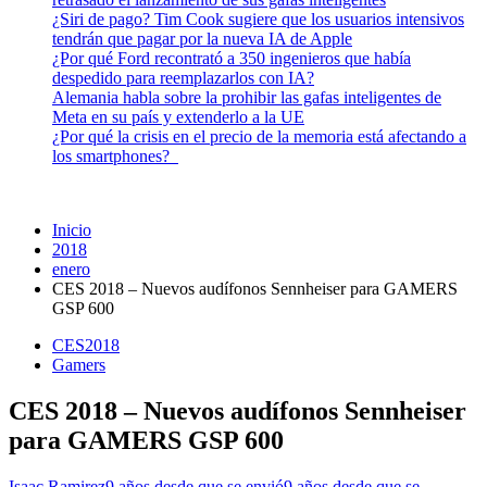
¿Siri de pago? Tim Cook sugiere que los usuarios intensivos
tendrán que pagar por la nueva IA de Apple
¿Por qué Ford recontrató a 350 ingenieros que había
despedido para reemplazarlos con IA?
Alemania habla sobre la prohibir las gafas inteligentes de
Meta en su país y extenderlo a la UE
¿Por qué la crisis en el precio de la memoria está afectando a
los smartphones?
Inicio
2018
enero
CES 2018 – Nuevos audífonos Sennheiser para GAMERS
GSP 600
CES2018
Gamers
CES 2018 – Nuevos audífonos Sennheiser
para GAMERS GSP 600
Isaac Ramirez
9 años desde que se envió
9 años desde que se