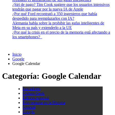
¿Siri de pago? Tim Cook sugiere que los usuarios intensivos
tendrán que pagar por la nueva IA de Apple
¿Por qué Ford recontrató a 350 ingenieros que había
despedido para reemplazarlos con IA?
Alemania habla sobre la prohibir las gafas inteligentes de
Meta en su país y extenderlo a la UE
¿Por qué la crisis en el precio de la memoria está afectando a
los smartphones?
Inicio
Google
Google Calendar
Categoría:
Google Calendar
buscadores
Cultura Geek
Edicion especial
Esta semana en la Historia
General
Google