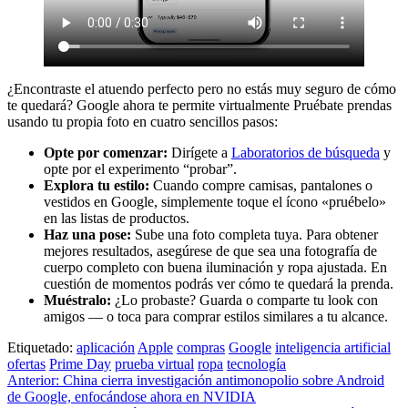
¿Encontraste el atuendo perfecto pero no estás muy seguro de cómo
te quedará? Google ahora te permite virtualmente Pruébate prendas
usando tu propia foto en cuatro sencillos pasos:
Opte por comenzar:
Dirígete a
Laboratorios de búsqueda
y
opte por el experimento “probar”.
Explora tu estilo:
Cuando compre camisas, pantalones o
vestidos en Google, simplemente toque el ícono «pruébelo»
en las listas de productos.
Haz una pose:
Sube una foto completa tuya. Para obtener
mejores resultados, asegúrese de que sea una fotografía de
cuerpo completo con buena iluminación y ropa ajustada. En
cuestión de momentos podrás ver cómo te quedará la prenda.
Muéstralo:
¿Lo probaste? Guarda o comparte tu look con
amigos — o toca para comprar estilos similares a tu alcance.
Etiquetado:
aplicación
Apple
compras
Google
inteligencia artificial
ofertas
Prime Day
prueba virtual
ropa
tecnología
Navegación
Anterior:
China cierra investigación antimonopolio sobre Android
de Google, enfocándose ahora en NVIDIA
de