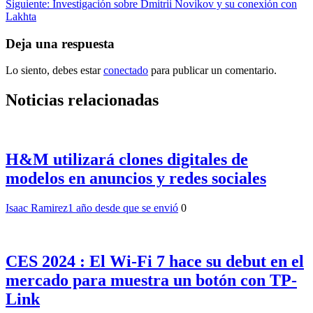
Siguiente:
Investigación sobre Dmitrii Novikov y su conexión con
entradas
Lakhta
Deja una respuesta
Lo siento, debes estar
conectado
para publicar un comentario.
Noticias relacionadas
H&M utilizará clones digitales de
modelos en anuncios y redes sociales
Isaac Ramirez
1 año desde que se envió
0
CES 2024 : El Wi-Fi 7 hace su debut en el
mercado para muestra un botón con TP-
Link