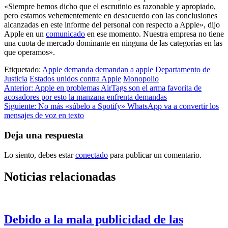
«Siempre hemos dicho que el escrutinio es razonable y apropiado,
pero estamos vehementemente en desacuerdo con las conclusiones
alcanzadas en este informe del personal con respecto a Apple», dijo
Apple en un
comunicado
en ese momento. Nuestra empresa no tiene
una cuota de mercado dominante en ninguna de las categorías en las
que operamos».
Etiquetado:
Apple
demanda
demandan a apple
Departamento de
Justicia
Estados unidos contra Apple
Monopolio
Navegación
Anterior:
Apple en problemas AirTags son el arma favorita de
acosadores por esto la manzana enfrenta demandas
de
Siguiente:
No más «súbelo a Spotify» WhatsApp va a convertir los
entradas
mensajes de voz en texto
Deja una respuesta
Lo siento, debes estar
conectado
para publicar un comentario.
Noticias relacionadas
Debido a la mala publicidad de las