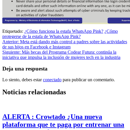
Etiquetado:
¿Cómo funciona la estafa WhatsApp Pink?
¿Cómo
protegerse de la estafa de WhatsApp Pink?
Navegación
Anterior:
Meta está dando más control a padres sobre las actividades
de sus hijos en Facebook e Instagram
de
Siguiente:
Más becas del Programa Codear Futura: continúa la
entradas
iniciativa que impulsa la inclusión de mujeres tech en la industria
Deja una respuesta
Lo siento, debes estar
conectado
para publicar un comentario.
Noticias relacionadas
ALERTA : Crowtado ¿Una nueva
plataforma que te paga por entrenar una