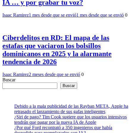
IA … y por grabar tu voz?
Isaac Ramirez
1 mes desde que se envió
1 mes desde que se envió
0
Ciberdelitos en RD: El mapa de las
estafas que vaciaron los bolsillos
dominicanos en 2025 y la alarmante
tendencia de 2026
Isaac Ramirez
2 meses desde que se envió
0
Buscar
Buscar
Debido a la mala publicidad de las Rayban META, Apple ha
retrasado el lanzamiento de sus gafas inteligentes
¿Siri de pago? Tim Cook sugiere que los usuarios intensivos
tendrán que pagar por la nueva IA de Apple
¿Por qué Ford recontrató a 350 ingenieros que había
despedido para reemplazarlos con IA?