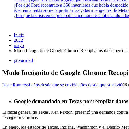
¿Por qué Ford recontrató a 350 ingenieros que había despedido
Alemania habla sobre la prohibir las gafas inteligentes de Meta
¿Por qué la crisis en el precio de la memoria está afectando a 
Inicio
2022
mayo
Modo Incógnito de Google Chrome Recopila tus datos personal
privacidad
Modo Incógnito de Google Chrome Recopila
Isaac Ramirez
4 años desde que se envió
4 años desde que se envió
0
6 
Google demandado en Texas por recopilar datos
El fiscal general de Texas, Ken Paxton, presentó una demanda contra
navegador Chrome.
En enero, los estados de Texas, Indiana, Washington y el Distrito Me