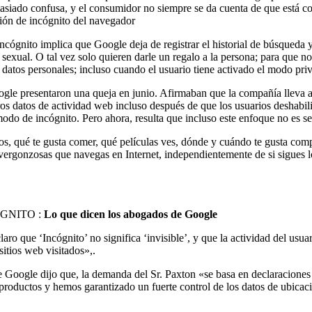
masiado confusa, y el consumidor no siempre se da cuenta de que está 
ión de incógnito del navegador
ncógnito implica que Google deja de registrar el historial de búsqueda 
 sexual. O tal vez solo quieren darle un regalo a la persona; para que n
datos personales; incluso cuando el usuario tiene activado el modo pri
Google presentaron una queja en junio. Afirmaban que la compañía lleva
os datos de actividad web incluso después de que los usuarios deshabili
do de incógnito. Pero ahora, resulta que incluso este enfoque no es s
, qué te gusta comer, qué películas ves, dónde y cuándo te gusta compra
e vergonzosas que navegas en Internet, independientemente de si sigues 
GNITO :
Lo que dicen los abogados de Google
 que ‘Incógnito’ no significa ‘invisible’, y que la actividad del usuari
sitios web visitados»,.
e Google dijo que, la demanda del Sr. Paxton «se basa en declaraciones 
s productos y hemos garantizado un fuerte control de los datos de ubi