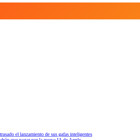
asado el lanzamiento de sus gafas inteligentes
endrán que pagar por la nueva IA de Apple