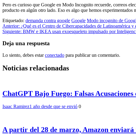
Pero es curioso que Google en Modo Incognito recuerde, correos electr
producto en algún otro lado. Eso es algo que hemos experimentados n
Etiquetado:
demanda contra google
Google
Modo incognito de Google
Navegación
Anterior:
¿Qué es el Centro de Cibercapacidades de Latinoamérica y 
Siguiente:
BMW e IKEA usan exoesqueleto impulsado por Inteligencia
de
entradas
Deja una respuesta
Lo siento, debes estar
conectado
para publicar un comentario.
Noticias relacionadas
ChatGPT Bajo Fuego: Falsas Acusaciones de
Isaac Ramirez
1 año desde que se envió
0
A partir del 28 de marzo, Amazon enviará t