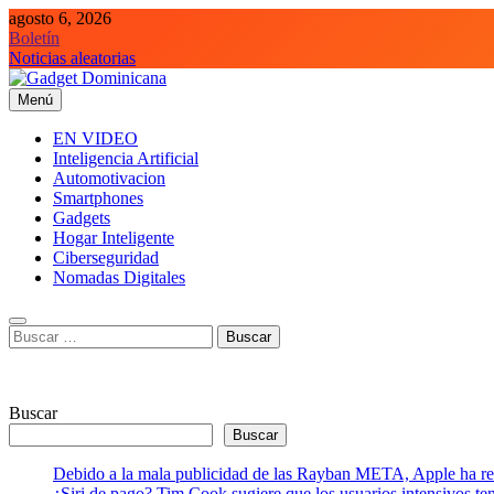
Saltar
agosto 6, 2026
al
Boletín
contenido
Noticias aleatorias
Menú
Gadget Dominicana
Gadgets y Tecnología de consumo
EN VIDEO
Inteligencia Artificial
Automotivacion
Smartphones
Gadgets
Hogar Inteligente
Ciberseguridad
Nomadas Digitales
Buscar:
Buscar
Buscar
Debido a la mala publicidad de las Rayban META, Apple ha retr
¿Siri de pago? Tim Cook sugiere que los usuarios intensivos t