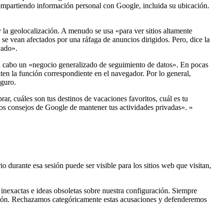
compartiendo información personal con Google, incluida su ubicación.
y la geolocalización. A menudo se usa «para ver sitios altamente
o se vean afectados por una ráfaga de anuncios dirigidos. Pero, dice la
vado».
 a cabo un «negocio generalizado de seguimiento de datos». En pocas
ten la función correspondiente en el navegador. Por lo general,
eguro.
r, cuáles son tus destinos de vacaciones favoritos, cuál es tu
los consejos de Google de mantener tus actividades privadas». »
o durante esa sesión puede ser visible para los sitios web que visitan,
inexactas e ideas obsoletas sobre nuestra configuración. Siempre
cación. Rechazamos categóricamente estas acusaciones y defenderemos