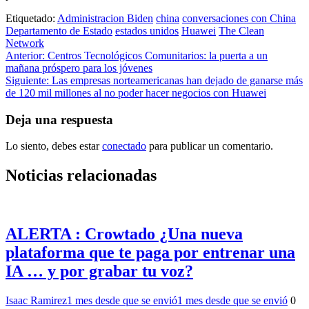
Etiquetado:
Administracion Biden
china
conversaciones con China
Departamento de Estado
estados unidos
Huawei
The Clean
Network
Navegación
Anterior:
Centros Tecnológicos Comunitarios: la puerta a un
mañana próspero para los jóvenes
de
Siguiente:
Las empresas norteamericanas han dejado de ganarse más
entradas
de 120 mil millones al no poder hacer negocios con Huawei
Deja una respuesta
Lo siento, debes estar
conectado
para publicar un comentario.
Noticias relacionadas
ALERTA : Crowtado ¿Una nueva
plataforma que te paga por entrenar una
IA … y por grabar tu voz?
Isaac Ramirez
1 mes desde que se envió
1 mes desde que se envió
0