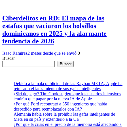
Ciberdelitos en RD: El mapa de las
estafas que vaciaron los bolsillos
dominicanos en 2025 y la alarmante
tendencia de 2026
Isaac Ramirez
2 meses desde que se envió
0
Buscar
Buscar
Debido a la mala publicidad de las Rayban META, Apple ha
retrasado el lanzamiento de sus gafas inteligentes
¿Siri de pago? Tim Cook sugiere que los usuarios intensivos
tendrán que pagar por la nueva IA de Apple
¿Por qué Ford recontrató a 350 ingenieros que había
despedido para reemplazarlos con IA?
Alemania habla sobre la prohibir las gafas inteligentes de
Meta en su país y extenderlo a la UE
¿Por qué la crisis en el precio de la memoria está afectando a