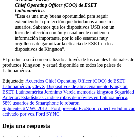
Chief Operating Officer (COO) de ESET
Latinoamérica.
“Esta es una muy buena oportunidad para seguir
extendiendo la protección que brindamos a nuestros
usuarios. Sabemos que los dispositivos USB son un
foco de infección común y usualmente contienen
información importante, por lo ello estamos muy
orgullosos de garantizar la eficacia de ESET en los
dispositivos de Kingston”.
El producto será comercializado a través de los canales habituales de
productos Kingston, y estará disponible en todos los países de
Latinoamérica.
Etiquetado:
Acuerdos
Chief Operating Officer (COO) de ESET
Latinoamérica.
ClevX
Dispositivos de almacenamiento Kingston
ESET Latinoamérica
Jerónimo Varela
memorias kingston
Seguridad
Navegación
Anterior:
Estadísticas : indice robos de móviles en Latinoamérica,
58% usuarios de Smartphone le robaron
de
Siguiente:
#MWC2013– Ford presenta EcoSport conectividad in-car
entradas
activado por voz Ford SYNC
Deja una respuesta