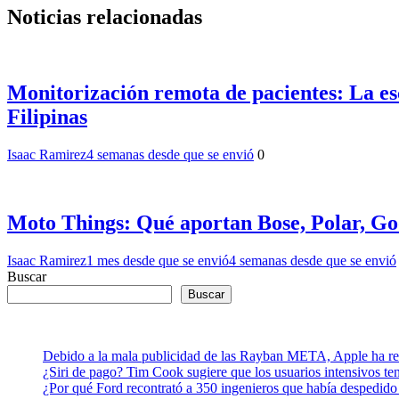
Noticias relacionadas
Monitorización remota de pacientes: La es
Filipinas
Isaac Ramirez
4 semanas desde que se envió
0
Moto Things: Qué aportan Bose, Polar, Go
Isaac Ramirez
1 mes desde que se envió
4 semanas desde que se envió
Buscar
Buscar
Debido a la mala publicidad de las Rayban META, Apple ha retr
¿Siri de pago? Tim Cook sugiere que los usuarios intensivos t
¿Por qué Ford recontrató a 350 ingenieros que había despedido