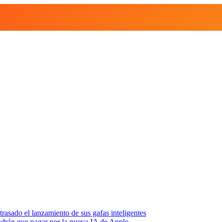
asado el lanzamiento de sus gafas inteligentes
endrán que pagar por la nueva IA de Apple