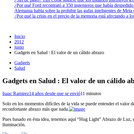
¿Por qué Ford recontrató a 350 ingenieros que había despedido
Alemania habla sobre la prohibir las gafas inteligentes de Meta
¿Por qué la crisis en el precio de la memoria está afectando a 
Inicio
2012
junio
Gadgets en Salud : El valor de un cálido abrazo
Gadgets
Salud
Gadgets en Salud : El valor de un cálido a
Isaac Ramirez
14 años desde que se envió
1
1 minutos
Solo en los momentos difíciles de la vida se puede entender el valor 
reconfortante abrazo más que nada.
Pues basado en ésta idea, tenemos aquí “Hug Light” Abrazo de Luz, e
iluminación.