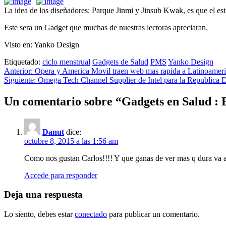
La idea de los diseñadores: Parque Jinmi y Jinsub Kwak, es que el est
Este sera un Gadget que muchas de nuestras lectoras apreciaran.
Visto en: Yanko Design
Etiquetado:
ciclo menstrual
Gadgets de Salud
PMS
Yanko Design
Navegación
Anterior:
Opera y America Movil traen web mas rapida a Latinoamer
Siguiente:
Omega Tech Channel Supplier de Intel para la Republica
de
entradas
Un comentario sobre “
Gadgets en Salud : 
Danut
dice:
octubre 8, 2015 a las 1:56 am
Como nos gustan Carlos!!!! Y que ganas de ver mas q dura va a 
Accede para responder
Deja una respuesta
Lo siento, debes estar
conectado
para publicar un comentario.