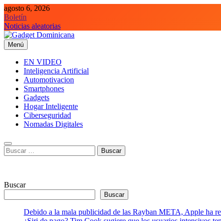
Saltar
agosto 6, 2026
al
Boletín
contenido
Noticias aleatorias
Menú
Gadget Dominicana
Gadgets, Autos y Tecnología de consumo
EN VIDEO
Inteligencia Artificial
Automotivacion
Smartphones
Gadgets
Hogar Inteligente
Ciberseguridad
Nomadas Digitales
Buscar:
Buscar
Buscar
Debido a la mala publicidad de las Rayban META, Apple ha retr
¿Siri de pago? Tim Cook sugiere que los usuarios intensivos t