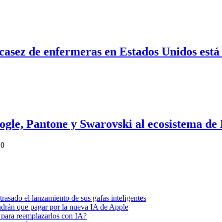
casez de enfermeras en Estados Unidos está
ogle, Pantone y Swarovski al ecosistema de
0
asado el lanzamiento de sus gafas inteligentes
endrán que pagar por la nueva IA de Apple
 para reemplazarlos con IA?