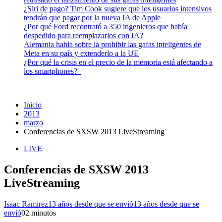
¿Siri de pago? Tim Cook sugiere que los usuarios intensivos
tendrán que pagar por la nueva IA de Apple
¿Por qué Ford recontrató a 350 ingenieros que había
despedido para reemplazarlos con IA?
Alemania habla sobre la prohibir las gafas inteligentes de
Meta en su país y extenderlo a la UE
¿Por qué la crisis en el precio de la memoria está afectando a
los smartphones?
Inicio
2013
marzo
Conferencias de SXSW 2013 LiveStreaming
LIVE
Conferencias de SXSW 2013
LiveStreaming
Isaac Ramirez
13 años desde que se envió
13 años desde que se
envió
0
2 minutos