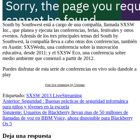
South by Southwest está a cargo de una compañía, llamada SXSW
Inc., que planea y ejecuta las conferencias, ferias, festivales y otros
eventos. Además de los tres principales temas del South by
Southwest, la compañía lleva a cabo otras dos conferencias, también
en Austin: SXSWedu, una conferencia sobre la innovación
educativa, desde 2011; y el SXSW Eco, una conferencia sobre
medio ambiente que comenzó a partir de 2012.
Puedes disfrutar de esta serie de conferencias en vivo solo dandole a
play
Free live streaming by Ustream
Etiquetado:
SXSW 2013 LiveStreaming
Navegación
Anterior:
Seguridad : Buenas prácticas de seguridad informática
para niños y jóvenes en la escuela
de
Siguiente:
Usuarios de Blackberry llevan mas de 50 millones de
entradas
llamadas de voz en BBM Voice, ahora disponible para Blackberry
Os 5
Deja una respuesta