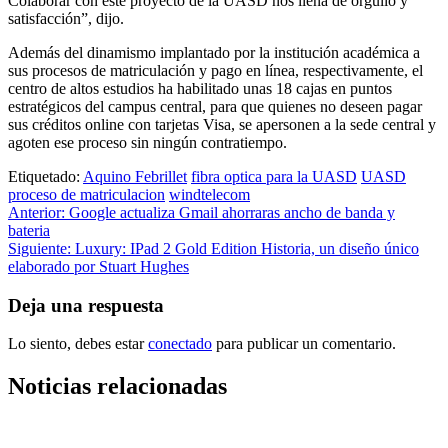
Colaborar con este proyecto de la UASD nos llena de orgullo y
satisfacción”, dijo.
Además del dinamismo implantado por la institución académica a
sus procesos de matriculación y pago en línea, respectivamente, el
centro de altos estudios ha habilitado unas 18 cajas en puntos
estratégicos del campus central, para que quienes no deseen pagar
sus créditos online con tarjetas Visa, se apersonen a la sede central y
agoten ese proceso sin ningún contratiempo.
Etiquetado:
Aquino Febrillet
fibra optica para la UASD
UASD
proceso de matriculacion
windtelecom
Navegación
Anterior:
Google actualiza Gmail ahorraras ancho de banda y
bateria
de
Siguiente:
Luxury: IPad 2 Gold Edition Historia, un diseño único
entradas
elaborado por Stuart Hughes
Deja una respuesta
Lo siento, debes estar
conectado
para publicar un comentario.
Noticias relacionadas