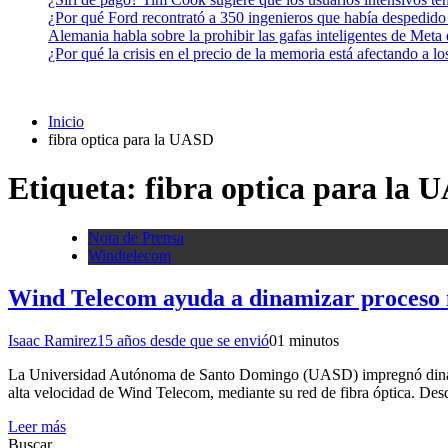
¿Por qué Ford recontrató a 350 ingenieros que había despedido
Alemania habla sobre la prohibir las gafas inteligentes de Meta
¿Por qué la crisis en el precio de la memoria está afectando a 
Inicio
fibra optica para la UASD
Etiqueta:
fibra optica para la 
Nota de Prensa
Windtelecom
Wind Telecom ayuda a dinamizar proceso m
Isaac Ramirez
15 años desde que se envió
0
1 minutos
La Universidad Autónoma de Santo Domingo (UASD) impregnó dinamismo 
alta velocidad de Wind Telecom, mediante su red de fibra óptica. Des
Leer más
Buscar