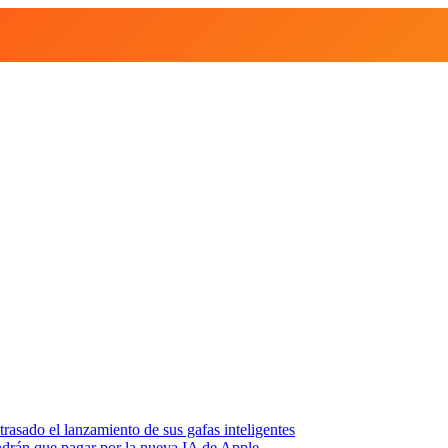
asado el lanzamiento de sus gafas inteligentes
endrán que pagar por la nueva IA de Apple