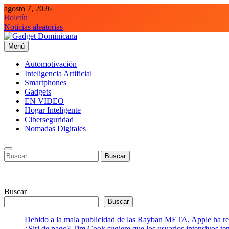
Saltar
agosto 7, 2026
al
Boletín
contenido
Noticias aleatorias
Menú
Gadget Dominicana
Gadgets, Autos y Tecnología de consumo
Automotivación
Inteligencia Artificial
Smartphones
Gadgets
EN VIDEO
Hogar Inteligente
Ciberseguridad
Nomadas Digitales
Buscar:
Buscar
Buscar
Debido a la mala publicidad de las Rayban META, Apple ha retr
¿Siri de pago? Tim Cook sugiere que los usuarios intensivos t