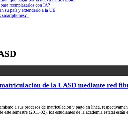
 para reemplazarlos con IA?
 en su país y extenderlo a la UE
los smartphones?
UASD
atriculación de la UASD mediante red fibr
a sus procesos de matriculación y pago en línea, respectivamente, gr
de este semestre (2011-02), los estudiantes de la academia estatal est