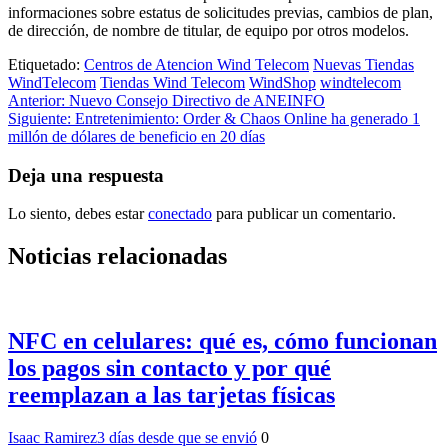
informaciones sobre estatus de solicitudes previas, cambios de plan,
de dirección, de nombre de titular, de equipo por otros modelos.
Etiquetado:
Centros de Atencion Wind Telecom
Nuevas Tiendas
WindTelecom
Tiendas Wind Telecom
WindShop
windtelecom
Navegación
Anterior:
Nuevo Consejo Directivo de ANEINFO
Siguiente:
Entretenimiento: Order & Chaos Online ha generado 1
de
millón de dólares de beneficio en 20 días
entradas
Deja una respuesta
Lo siento, debes estar
conectado
para publicar un comentario.
Noticias relacionadas
NFC en celulares: qué es, cómo funcionan
los pagos sin contacto y por qué
reemplazan a las tarjetas físicas
Isaac Ramirez
3 días desde que se envió
0