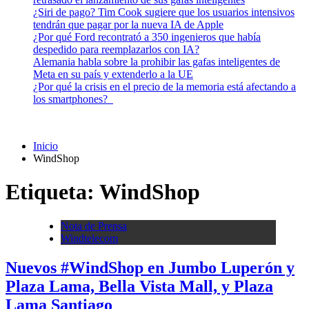
¿Siri de pago? Tim Cook sugiere que los usuarios intensivos
tendrán que pagar por la nueva IA de Apple
¿Por qué Ford recontrató a 350 ingenieros que había
despedido para reemplazarlos con IA?
Alemania habla sobre la prohibir las gafas inteligentes de
Meta en su país y extenderlo a la UE
¿Por qué la crisis en el precio de la memoria está afectando a
los smartphones?
Inicio
WindShop
Etiqueta:
WindShop
Nota de Prensa
Windtelecom
Nuevos #WindShop en Jumbo Luperón y
Plaza Lama, Bella Vista Mall, y Plaza
Lama Santiago