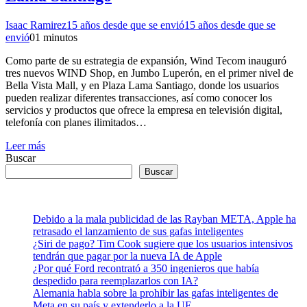
Isaac Ramirez
15 años desde que se envió
15 años desde que se
envió
0
1 minutos
Como parte de su estrategia de expansión, Wind Tecom inauguró
tres nuevos WIND Shop, en Jumbo Luperón, en el primer nivel de
Bella Vista Mall, y en Plaza Lama Santiago, donde los usuarios
pueden realizar diferentes transacciones, así como conocer los
servicios y productos que ofrece la empresa en televisión digital,
telefonía con planes ilimitados…
Leer más
Buscar
Buscar
Debido a la mala publicidad de las Rayban META, Apple ha
retrasado el lanzamiento de sus gafas inteligentes
¿Siri de pago? Tim Cook sugiere que los usuarios intensivos
tendrán que pagar por la nueva IA de Apple
¿Por qué Ford recontrató a 350 ingenieros que había
despedido para reemplazarlos con IA?
Alemania habla sobre la prohibir las gafas inteligentes de
Meta en su país y extenderlo a la UE