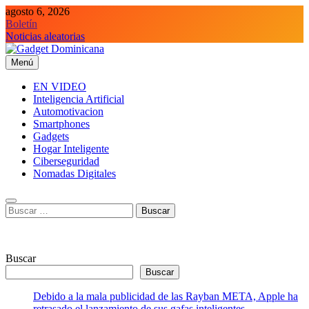
Saltar
agosto 6, 2026
al
Boletín
contenido
Noticias aleatorias
Menú
Gadget Dominicana
Gadgets y Tecnología de consumo
EN VIDEO
Inteligencia Artificial
Automotivacion
Smartphones
Gadgets
Hogar Inteligente
Ciberseguridad
Nomadas Digitales
Buscar:
Buscar
Buscar
Debido a la mala publicidad de las Rayban META, Apple ha
retrasado el lanzamiento de sus gafas inteligentes