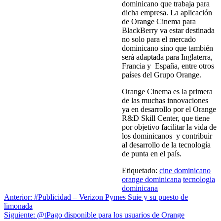
dominicano que trabaja para
dicha empresa. La aplicación
de Orange Cinema para
BlackBerry va estar destinada
no solo para el mercado
dominicano sino que también
será adaptada para Inglaterra,
Francia y España, entre otros
países del Grupo Orange.
Orange Cinema es la primera
de las muchas innovaciones
ya en desarrollo por el Orange
R&D Skill Center, que tiene
por objetivo facilitar la vida de
los dominicanos y contribuir
al desarrollo de la tecnología
de punta en el país.
Etiquetado:
cine dominicano
orange dominicana
tecnologia
dominicana
Navegación
Anterior:
#Publicidad – Verizon Pymes Suie y su puesto de
limonada
de
Siguiente:
@tPago disponible para los usuarios de Orange