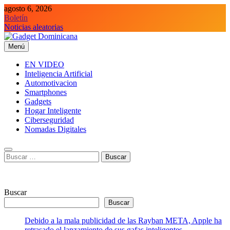
Saltar
agosto 6, 2026
al
Boletín
contenido
Noticias aleatorias
Menú
Gadget Dominicana
Gadgets y Tecnología de consumo
EN VIDEO
Inteligencia Artificial
Automotivacion
Smartphones
Gadgets
Hogar Inteligente
Ciberseguridad
Nomadas Digitales
Buscar:
Buscar
Buscar
Debido a la mala publicidad de las Rayban META, Apple ha
retrasado el lanzamiento de sus gafas inteligentes