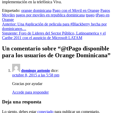
implementación en la telefónica Viva.
Etiquetado:
orange dominicana
Pago con el Movil en Orange
Pagos
Moviles
pagos por moviles en republica dominicana
tpago
tPago en
Orange
Navegación
Anterior:
Una #aplicación de pelicula para #Blackberry hecha por
dominicanos…
de
Siguiente:
Foro de Lideres del Sector Público, Latinoamerica y el
entradas
Caribe 2011 con el auspicio de Microsoft LATAM
Un comentario sobre “
@tPago disponible
para los usuarios de Orange Dominicana
”
domingo antonio
dice:
octubre 8, 2015 a las 5:58 pm
Gracias por ayudar
Accede para responder
Deja una respuesta
Lo siento, debes estar
conectado
para publicar un comentario.