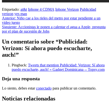
Etiquetado:
at&t
Iphone 4 CDMA
Iphone Verizon
Publicidad
verizon
yes man
Navegación
Anterior:
Niño cae a los rieles del metro por estar pendiente a un
video juego
de
Siguiente:
Accionistas le ponen a calentar el agua a Apple, pregunta
entradas
por el plan de sucesión de Jobs
Un comentario sobre “
Publicidad:
Verizon: Sí ahora puedo escucharte,
auch!
”
Pingback:
Tweets that mention Publicidad: Verizon: Sí ahora
puedo escucharte, auch! » Gadget Dominicana -- Topsy.com
Deja una respuesta
Lo siento, debes estar
conectado
para publicar un comentario.
Noticias relacionadas