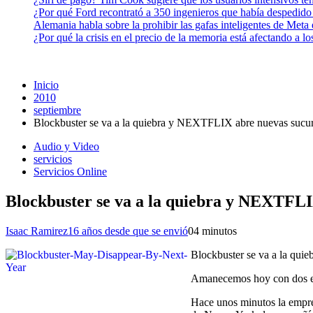
¿Por qué Ford recontrató a 350 ingenieros que había despedido
Alemania habla sobre la prohibir las gafas inteligentes de Meta
¿Por qué la crisis en el precio de la memoria está afectando a 
Inicio
2010
septiembre
Blockbuster se va a la quiebra y NEXTFLIX abre nuevas sucu
Audio y Video
servicios
Servicios Online
Blockbuster se va a la quiebra y NEXTFLI
Isaac Ramirez
16 años desde que se envió
0
4 minutos
Blockbuster se va a la qu
Amanecemos hoy con dos eje
Hace unos minutos la empres