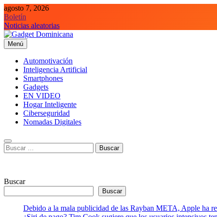
Saltar
agosto 7, 2026
al
Boletín
contenido
Noticias aleatorias
Menú
Gadget Dominicana
Gadgets, Autos y Tecnología de consumo
Automotivación
Inteligencia Artificial
Smartphones
Gadgets
EN VIDEO
Hogar Inteligente
Ciberseguridad
Nomadas Digitales
Buscar:
Buscar
Buscar
Debido a la mala publicidad de las Rayban META, Apple ha retr
¿Siri de pago? Tim Cook sugiere que los usuarios intensivos t