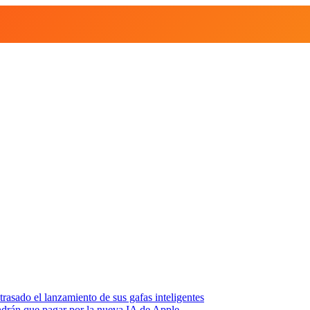
asado el lanzamiento de sus gafas inteligentes
endrán que pagar por la nueva IA de Apple