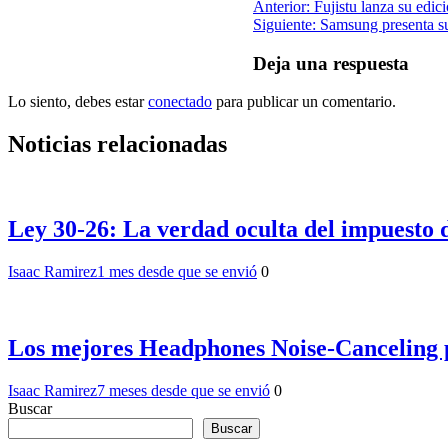
Navegación
Anterior:
Fujistu lanza su edi
Siguiente:
Samsung presenta s
de
entradas
Deja una respuesta
Lo siento, debes estar
conectado
para publicar un comentario.
Noticias relacionadas
Ley 30-26: La verdad oculta del impuesto 
Isaac Ramirez
1 mes desde que se envió
0
Los mejores Headphones Noise‑Canceling 
Isaac Ramirez
7 meses desde que se envió
0
Buscar
Buscar