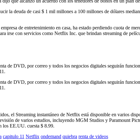
dijo que alcanzó un acuerdo con los tenedores de bonos en un plan de 
ucir la deuda de casi $ 1 mil millones a 100 millones de dólares median
empresa de entretenimiento en casa, ha estado perdiendo cuota de mer
ra irse con servicios como Netflix Inc. que brindan streaming de película
enta de DVD, por correo y todos los negocios digitales seguirán funci
11.
enta de DVD, por correo y todos los negocios digitales seguirán funci
11.
dos, el Streaming instantáneo de Netflix está disponible en varios disp
levisión de varios estudios, incluyendo MGM Studios y Paramount Pictur
n los EE.UU. cuesta $ 8.99.
a
capitulo 11
Netflix
ondemand
quiebra
renta de videos