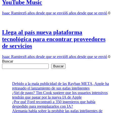
YouTube Music
Isaac Ramirez
6 años desde que se envió
6 años desde que se envió
0
Llega al país nueva plataforma
tecnológica para encontrar proveedores
de servicios
Isaac Ramirez
8 años desde que se envió
8 años desde que se envió
0
Buscar
Buscar
Debido a la mala publicidad de las Rayban META, Apple ha
retrasado el lanzamiento de sus gafas inteligentes
¿Siri de pago? Tim Cook sugiere que los usuarios intensivos
tendrán que pagar por la nueva IA de Apple
¿Por qué Ford recontrató a 350 ingenieros que había
despedido para reemplazarlos con IA?
Alemania habla sobre la prohibir las gafas inteligentes de