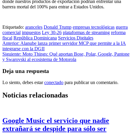
donde nuestros productos de exportación podrían enfrentar una
barrera mortal del 100% para entrar a Estados Unidos.
Etiquetado:
aranceles
Donald Trump
empresas tecnológicas
guerra
comercial
impuestos
Ley 30-26
plataformas de streaming
reforma
fiscal
República Dominicana
Servicios Digitales
Navegación
Anterior:
Alanube lanza primer servidor MCP que permite a la IA
integrarse con la DGII
de
Siguiente:
Moto Things: Qué aportan Bose, Polar, Google, Pantone
entradas
y Swarovski al ecosistema de Motorola
Deja una respuesta
Lo siento, debes estar
conectado
para publicar un comentario.
Noticias relacionadas
Google Music el servicio que nadie
extrañará se despide para sólo ser