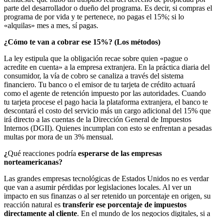
parte del desarrollador o dueño del programa. Es decir, si compras el
programa de por vida y te pertenece, no pagas el 15%; si lo
«alquilas» mes a mes, sí pagas.
¿Cómo te van a cobrar ese 15%? (Los métodos)
La ley estipula que la obligación recae sobre quien «pague o
acredite en cuenta» a la empresa extranjera. En la práctica diaria del
consumidor, la vía de cobro se canaliza a través del sistema
financiero. Tu banco o el emisor de tu tarjeta de crédito actuará
como el agente de retención impuesto por las autoridades. Cuando
tu tarjeta procese el pago hacia la plataforma extranjera, el banco te
descontará el costo del servicio más un cargo adicional del 15% que
irá directo a las cuentas de la Dirección General de Impuestos
Internos (DGII). Quienes incumplan con esto se enfrentan a pesadas
multas por mora de un 3% mensual.
¿
Qué reacciones podría
esperarse de las empresas
norteamericanas?
Las grandes empresas tecnológicas de Estados Unidos no es verdar
que van a asumir pérdidas por legislaciones locales. Al ver un
impacto en sus finanzas o al ser retenido un porcentaje en origen, su
reacción natural es
transferir ese porcentaje de impuestos
directamente al cliente
. En el mundo de los negocios digitales, si a