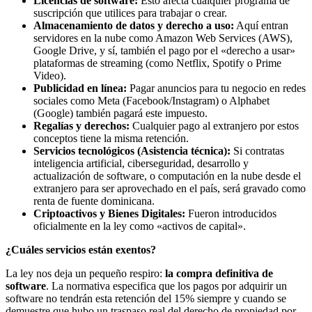
Licencias de software:
Esto afecta cualquier programa de
suscripción que utilices para trabajar o crear.
Almacenamiento de datos y derecho a uso:
Aquí entran
servidores en la nube como Amazon Web Services (AWS),
Google Drive, y sí, también el pago por el «derecho a usar»
plataformas de streaming (como Netflix, Spotify o Prime
Video).
Publicidad en línea:
Pagar anuncios para tu negocio en redes
sociales como Meta (Facebook/Instagram) o Alphabet
(Google) también pagará este impuesto.
Regalías y derechos:
Cualquier pago al extranjero por estos
conceptos tiene la misma retención.
Servicios tecnológicos (Asistencia técnica):
Si contratas
inteligencia artificial, ciberseguridad, desarrollo y
actualización de software, o computación en la nube desde el
extranjero para ser aprovechado en el país, será gravado como
renta de fuente dominicana.
Criptoactivos y Bienes Digitales:
Fueron introducidos
oficialmente en la ley como «activos de capital».
¿Cuáles servicios están exentos?
La ley nos deja un pequeño respiro:
la compra definitiva de
software
. La normativa especifica que los pagos por adquirir un
software no tendrán esta retención del 15% siempre y cuando se
demuestre que hubo un traspaso real del derecho de propiedad por