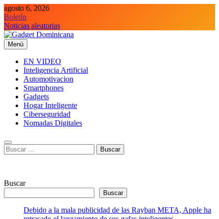
Saltar
agosto 6, 2026
al
Boletín
contenido
Noticias aleatorias
Menú
Gadget Dominicana
Gadgets y Tecnología de consumo
EN VIDEO
Inteligencia Artificial
Automotivacion
Smartphones
Gadgets
Hogar Inteligente
Ciberseguridad
Nomadas Digitales
Buscar:
Buscar
Buscar
Debido a la mala publicidad de las Rayban META, Apple ha
retrasado el lanzamiento de sus gafas inteligentes