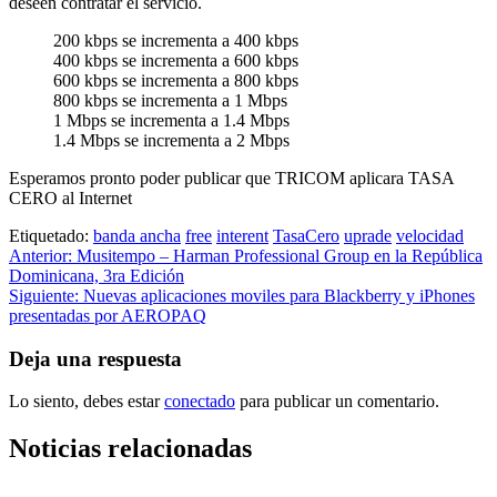
deseen contratar el servicio.
200 kbps se incrementa a 400 kbps
400 kbps se incrementa a 600 kbps
600 kbps se incrementa a 800 kbps
800 kbps se incrementa a 1 Mbps
1 Mbps se incrementa a 1.4 Mbps
1.4 Mbps se incrementa a 2 Mbps
Esperamos pronto poder publicar que TRICOM aplicara TASA
CERO al Internet
Etiquetado:
banda ancha
free
interent
TasaCero
uprade
velocidad
Navegación
Anterior:
Musitempo – Harman Professional Group en la República
Dominicana, 3ra Edición
de
Siguiente:
Nuevas aplicaciones moviles para Blackberry y iPhones
entradas
presentadas por AEROPAQ
Deja una respuesta
Lo siento, debes estar
conectado
para publicar un comentario.
Noticias relacionadas