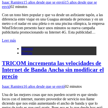
Isaac Ramirez
15 años desde que se envió
15 años desde que se
envió
0
2 minutos
Con un tono bien popular y que va desde un asfixiante tapón, a las
diferencia entre viajar en una Guagua atestada de personas y en un
metro o el nadar en una pileta o en una piscina olímpica, la empresa
WindTelecom presento hace unos minutos su nueva campaña
publicitaria promocionando su Internet 4G. Esta publicidad…
Leer más
Internet
Marcas
TRICOM incrementa las velocidades de
Internet de Banda Ancha sin modificar el
precio
Isaac Ramirez
16 años desde que se envió
0
2 minutos
Una de las mejores cosas que nos pueden ocurrir es que siendo
locos con el internet, nuestro proveedor de servicio nos llame
diciendo que nos están aumentando el ancho de banda y que lo
mejor de todo es que será gratis. Pues eso es lo que desde hoy está