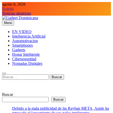
Saltar
agosto 6, 2026
al
Boletín
contenido
Noticias aleatorias
Menú
Gadget Dominicana
Gadgets y Tecnología de consumo
EN VIDEO
Inteligencia Artificial
Automotivacion
Smartphones
Gadgets
Hogar Inteligente
Ciberseguridad
Nomadas Digitales
Buscar:
Buscar
Buscar
Debido a la mala publicidad de las Rayban META, Apple ha
retrasado el lanzamiento de sus gafas inteligentes