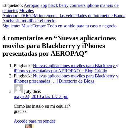
Etiquetado:
Aeropaq
app
black berry
courriers
iphone
manejo de
paquetes
Moviles
Navegación
Anterior:
TRICOM incrementa las velocidades de Internet de Banda
Ancha sin modificar el precio
de
Siguiente:
MusicTempo: Todo en sonido para tu casa o negocio
entradas
4 comentarios en “
Nuevas aplicaciones
moviles para Blackberry y iPhones
presentadas por AEROPAQ
”
Pingback:
Nuevas aplicaciones moviles para Blackberry y
iPhones presentadas por AEROPAQ « Blog Criollo
Pingback:
Nuevas aplicaciones moviles para Blackberry y
iPhones presentadas … | Directorio de Blogs
july
dice:
mayo 24, 2010 a las 12:12 pm
Como las instalo en mi celular?
gracias!
Accede para responder