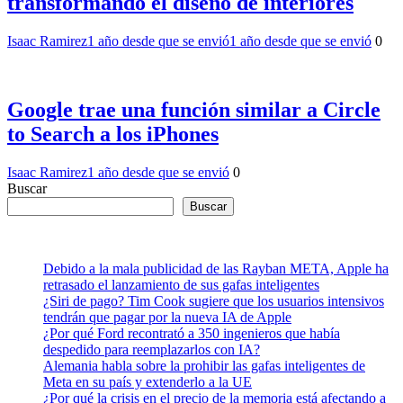
transformando el diseño de interiores
Isaac Ramirez
1 año desde que se envió
1 año desde que se envió
0
Google trae una función similar a Circle
to Search a los iPhones
Isaac Ramirez
1 año desde que se envió
0
Buscar
Buscar
Debido a la mala publicidad de las Rayban META, Apple ha
retrasado el lanzamiento de sus gafas inteligentes
¿Siri de pago? Tim Cook sugiere que los usuarios intensivos
tendrán que pagar por la nueva IA de Apple
¿Por qué Ford recontrató a 350 ingenieros que había
despedido para reemplazarlos con IA?
Alemania habla sobre la prohibir las gafas inteligentes de
Meta en su país y extenderlo a la UE
¿Por qué la crisis en el precio de la memoria está afectando a