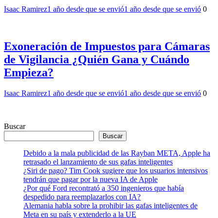
Isaac Ramirez
1 año desde que se envió
1 año desde que se envió
0
Exoneración de Impuestos para Cámaras
de Vigilancia ¿Quién Gana y Cuándo
Empieza?
Isaac Ramirez
1 año desde que se envió
1 año desde que se envió
0
Buscar
Buscar
Debido a la mala publicidad de las Rayban META, Apple ha
retrasado el lanzamiento de sus gafas inteligentes
¿Siri de pago? Tim Cook sugiere que los usuarios intensivos
tendrán que pagar por la nueva IA de Apple
¿Por qué Ford recontrató a 350 ingenieros que había
despedido para reemplazarlos con IA?
Alemania habla sobre la prohibir las gafas inteligentes de
Meta en su país y extenderlo a la UE