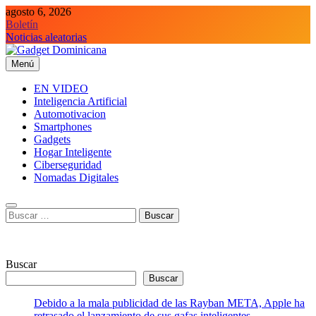
Saltar
agosto 6, 2026
al
Boletín
contenido
Noticias aleatorias
Menú
Gadget Dominicana
Gadgets y Tecnología de consumo
EN VIDEO
Inteligencia Artificial
Automotivacion
Smartphones
Gadgets
Hogar Inteligente
Ciberseguridad
Nomadas Digitales
Buscar:
Buscar
Buscar
Debido a la mala publicidad de las Rayban META, Apple ha
retrasado el lanzamiento de sus gafas inteligentes