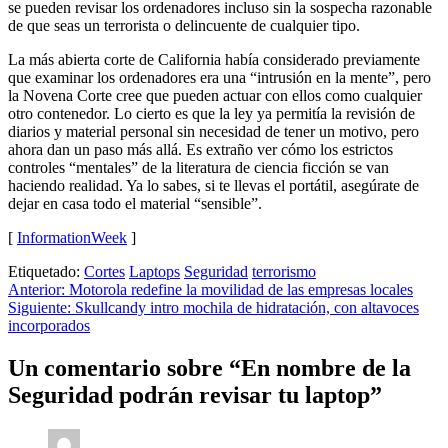
se pueden revisar los ordenadores incluso sin la sospecha razonable
de que seas un terrorista o delincuente de cualquier tipo.
La más abierta corte de California había considerado previamente
que examinar los ordenadores era una “intrusión en la mente”, pero
la Novena Corte cree que pueden actuar con ellos como cualquier
otro contenedor. Lo cierto es que la ley ya permitía la revisión de
diarios y material personal sin necesidad de tener un motivo, pero
ahora dan un paso más allá. Es extraño ver cómo los estrictos
controles “mentales” de la literatura de ciencia ficción se van
haciendo realidad. Ya lo sabes, si te llevas el portátil, asegúrate de
dejar en casa todo el material “sensible”.
[
InformationWeek
]
Etiquetado:
Cortes
Laptops
Seguridad
terrorismo
Navegación
Anterior:
Motorola redefine la movilidad de las empresas locales
Siguiente:
Skullcandy intro mochila de hidratación, con altavoces
de
incorporados
entradas
Un comentario sobre “
En nombre de la
Seguridad podrán revisar tu laptop
”