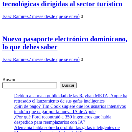
tecnológicas dirigidas al sector turístico
Isaac Ramirez
2 meses desde que se envió
0
Nuevo pasaporte electrónico dominicano,
lo que debes saber
Isaac Ramirez
7 meses desde que se envió
0
Buscar
Buscar
Debido a la mala publicidad de las Rayban META, Apple ha
retrasado el lanzamiento de sus gafas inteligentes
¿Siri de pago? Tim Cook sugiere que los usuarios intensivos
tendrán que pagar por la nueva IA de Apple
¿Por qué Ford recontrató a 350 ingenieros que había
despedido para reemplazarlos con IA?
Alemania habla sobre la prohibir las gafas inteligentes de