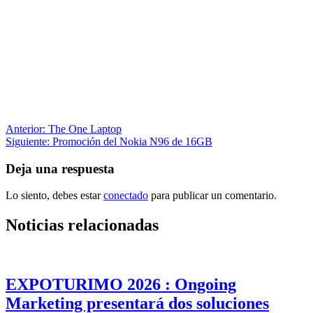
Navegación
Anterior:
The One Laptop
Siguiente:
Promoción del Nokia N96 de 16GB
de
entradas
Deja una respuesta
Lo siento, debes estar
conectado
para publicar un comentario.
Noticias relacionadas
EXPOTURIMO 2026 : Ongoing
Marketing presentará dos soluciones