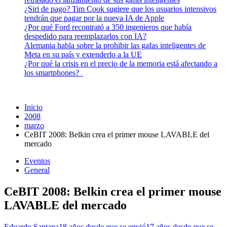
¿Siri de pago? Tim Cook sugiere que los usuarios intensivos
tendrán que pagar por la nueva IA de Apple
¿Por qué Ford recontrató a 350 ingenieros que había
despedido para reemplazarlos con IA?
Alemania habla sobre la prohibir las gafas inteligentes de
Meta en su país y extenderlo a la UE
¿Por qué la crisis en el precio de la memoria está afectando a
los smartphones?
Inicio
2008
marzo
CeBIT 2008: Belkin crea el primer mouse LAVABLE del
mercado
Eventos
General
CeBIT 2008: Belkin crea el primer mouse
LAVABLE del mercado
Eduardo Santana
18 años desde que se envió
17 años desde que se