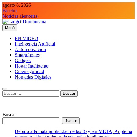
Saltar
agosto 6, 2026
al
Boletín
contenido
Noticias aleatorias
Menú
Gadget Dominicana
Gadgets y Tecnología de consumo
EN VIDEO
Inteligencia Artificial
Automotivacion
Smartphones
Gadgets
Hogar Inteligente
Ciberseguridad
Nomadas Digitales
Buscar:
Buscar
Buscar
Debido a la mala publicidad de las Rayban META, Apple ha
retrasado el lanzamiento de sus gafas inteligentes