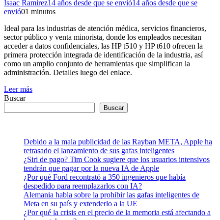
Isaac Ramirez
14 años desde que se envió
14 años desde que se
envió
0
1 minutos
Ideal para las industrias de atención médica, servicios financieros,
sector público y venta minorista, donde los empleados necesitan
acceder a datos confidenciales, las HP t510 y HP t610 ofrecen la
primera protección integrada de identificación de la industria, así
como un amplio conjunto de herramientas que simplifican la
administración. Detalles luego del enlace.
Leer más
Buscar
Buscar
Debido a la mala publicidad de las Rayban META, Apple ha
retrasado el lanzamiento de sus gafas inteligentes
¿Siri de pago? Tim Cook sugiere que los usuarios intensivos
tendrán que pagar por la nueva IA de Apple
¿Por qué Ford recontrató a 350 ingenieros que había
despedido para reemplazarlos con IA?
Alemania habla sobre la prohibir las gafas inteligentes de
Meta en su país y extenderlo a la UE
¿Por qué la crisis en el precio de la memoria está afectando a