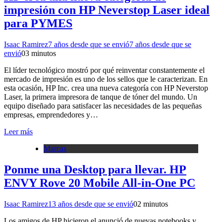
impresión con HP Neverstop Laser ideal
para PYMES
Isaac Ramirez
7 años desde que se envió
7 años desde que se
envió
0
3 minutos
El líder tecnológico mostró por qué reinventar constantemente el
mercado de impresión es uno de los sellos que le caracterizan. En
esta ocasión, HP Inc. crea una nueva categoría con HP Neverstop
Laser, la primera impresora de tanque de tóner del mundo. Un
equipo diseñado para satisfacer las necesidades de las pequeñas
empresas, emprendedores y…
Leer más
Marcas
Ponme una Desktop para llevar. HP
ENVY Rove 20 Mobile All-in-One PC
Isaac Ramirez
13 años desde que se envió
0
2 minutos
Los amigos de HP hicieron el anunció de nuevas notebooks y