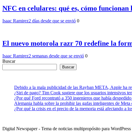
NFC en celulares: qué es, cómo funcionan lo
Isaac Ramirez
2 días desde que se envió
0
El nuevo motorola razr 70 redefine la for
Isaac Ramirez
2 semanas desde que se envió
0
Buscar
Buscar
Debido a la mala publicidad de las Rayban META, Apple ha retr
¿Siri de pago? Tim Cook sugiere que los usuarios intensivos t
¿Por qué Ford recontrató a 350 ingenieros que había despedido
Alemania habla sobre la prohibir las gafas inteligentes de Meta
¿Por qué la crisis en el precio de la memoria está afectando a 
Digital Newspaper - Tema de noticias multipropósito para WordPre