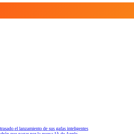
asado el lanzamiento de sus gafas inteligentes
endrán que pagar por la nueva IA de Apple