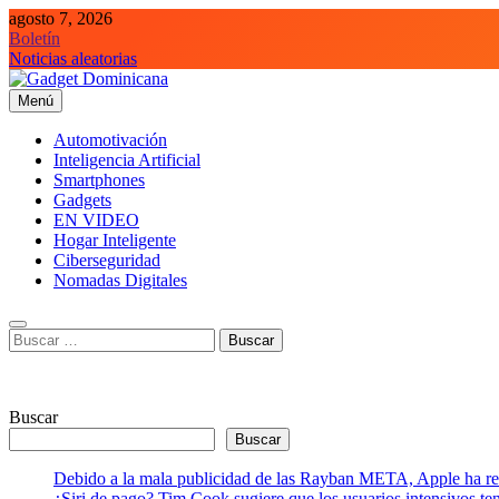
Saltar
agosto 7, 2026
al
Boletín
contenido
Noticias aleatorias
Menú
Gadget Dominicana
Gadgets, Autos y Tecnología de consumo
Automotivación
Inteligencia Artificial
Smartphones
Gadgets
EN VIDEO
Hogar Inteligente
Ciberseguridad
Nomadas Digitales
Buscar:
Buscar
Buscar
Debido a la mala publicidad de las Rayban META, Apple ha retr
¿Siri de pago? Tim Cook sugiere que los usuarios intensivos t