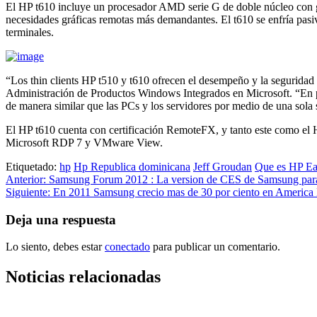
El HP t610 incluye un procesador AMD serie G de doble núcleo con gr
necesidades gráficas remotas más demandantes. El t610 se enfría pasiva
terminales.
“Los thin clients HP t510 y t610 ofrecen el desempeño y la seguridad 
Administración de Productos Windows Integrados en Microsoft. “En pa
de manera similar que las PCs y los servidores por medio de una sola s
El HP t610 cuenta con certificación RemoteFX, y tanto este como el 
Microsoft RDP 7 y VMware View.
Etiquetado:
hp
Hp Republica dominicana
Jeff Groudan
Que es HP Ea
Navegación
Anterior:
Samsung Forum 2012 : La version de CES de Samsung par
Siguiente:
En 2011 Samsung crecio mas de 30 por ciento en Americ
de
entradas
Deja una respuesta
Lo siento, debes estar
conectado
para publicar un comentario.
Noticias relacionadas