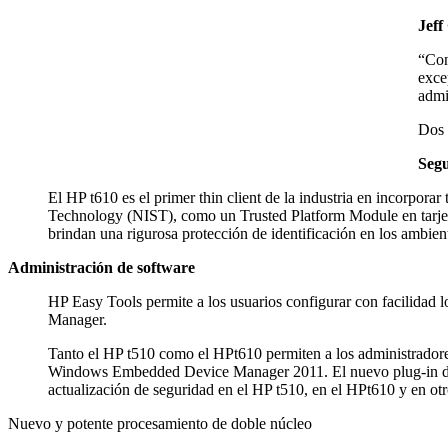
Jeff
“Con
exce
admi
Dos 
Segu
El HP t610 es el primer thin client de la industria en incorpo
Technology (NIST), como un Trusted Platform Module en tarjeta 
brindan una rigurosa protección de identificación en los ambie
Administración de software
HP Easy Tools permite a los usuarios configurar con facilidad 
Manager.
Tanto el HP t510 como el HPt610 permiten a los administradores 
Windows Embedded Device Manager 2011. El nuevo plug-in de H
actualización de seguridad en el HP t510, en el HPt610 y en o
Nuevo y potente procesamiento de doble núcleo