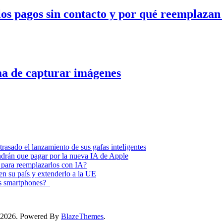
s pagos sin contacto y por qué reemplazan a 
ma de capturar imágenes
asado el lanzamiento de sus gafas inteligentes
endrán que pagar por la nueva IA de Apple
 para reemplazarlos con IA?
 en su país y extenderlo a la UE
los smartphones?
ss 2026. Powered By
BlazeThemes
.