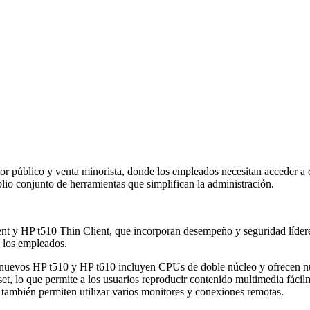
ector público y venta minorista, donde los empleados necesitan acceder a
plio conjunto de herramientas que simplifican la administración.
t y HP t510 Thin Client, que incorporan desempeño y seguridad líderes 
e los empleados.
nuevos HP t510 y HP t610 incluyen CPUs de doble núcleo y ofrecen núcl
set, lo que permite a los usuarios reproducir contenido multimedia fácil
 también permiten utilizar varios monitores y conexiones remotas.