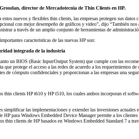
 Groudan, director de Mercadotecnia de Thin Clients en HP.
 estos nuevos y flexibles thin clients, las empresas protegen sus datos
pcional con mejor desempeño de gráficos y video”, dijo “También nos as
nistrar a través de un amplio conjunto de herramientas de administració
importantes caracteristicas de las nuevas HP son:
ridad integrada de la industria
rar tanto un BIOS (Basic Input/Output System) que cumple con las recome
que protege el acceso a las redes de acuerdo a los requerimientos de c
ntes de cómputo confidenciales y proporcionan a las empresas una segun
los thin clients HP t610 y HP t510, los cuales ambos incorporan el so
simplificar las implementaciones y extender las inversiones actuales en
P para Windows Embedded Device Manager permite a los clientes inst
tros thin clients de HP basados en Windows Embedded Standard 7 a trav