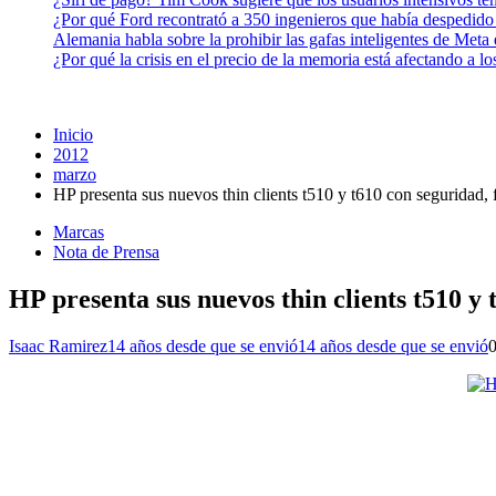
¿Por qué Ford recontrató a 350 ingenieros que había despedido
Alemania habla sobre la prohibir las gafas inteligentes de Meta
¿Por qué la crisis en el precio de la memoria está afectando a 
Inicio
2012
marzo
HP presenta sus nuevos thin clients t510 y t610 con seguridad,
Marcas
Nota de Prensa
HP presenta sus nuevos thin clients t510 y
Isaac Ramirez
14 años desde que se envió
14 años desde que se envió