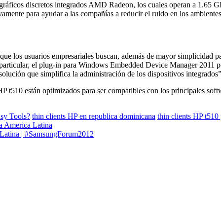
áficos discretos integrados AMD Radeon, los cuales operan a 1.65 GHz 
mente para ayudar a las compañías a reducir el ruido en los ambientes d
que los usuarios empresariales buscan, además de mayor simplicidad par
rticular, el plug-in para Windows Embedded Device Manager 2011 permi
olución que simplifica la administración de los dispositivos integrados”
HP t510 están optimizados para ser compatibles con los principales sof
sy Tools?
thin clients HP en republica dominicana
thin clients HP t510
a America Latina
a Latina | #SamsungForum2012