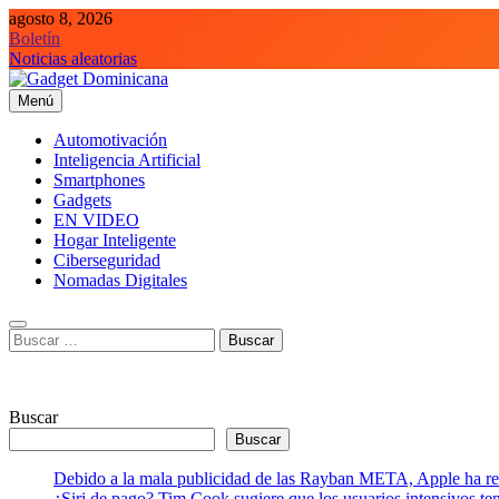
Saltar
agosto 8, 2026
al
Boletín
contenido
Noticias aleatorias
Menú
Gadget Dominicana
Gadgets, Autos y Tecnología de consumo
Automotivación
Inteligencia Artificial
Smartphones
Gadgets
EN VIDEO
Hogar Inteligente
Ciberseguridad
Nomadas Digitales
Buscar:
Buscar
Buscar
Debido a la mala publicidad de las Rayban META, Apple ha retr
¿Siri de pago? Tim Cook sugiere que los usuarios intensivos t