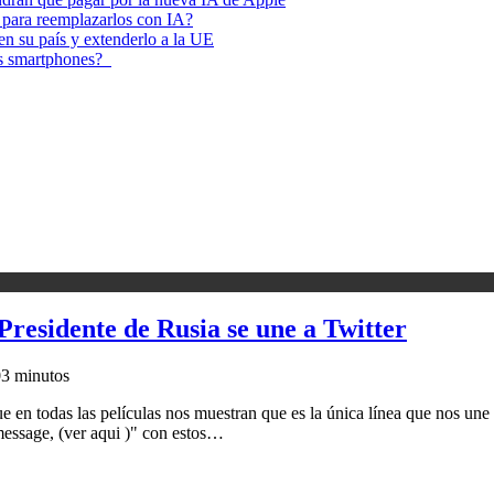
 para reemplazarlos con IA?
 en su país y extenderlo a la UE
los smartphones?
Presidente de Rusia se une a Twitter
0
3 minutos
e en todas las películas nos muestran que es la única línea que nos une
message, (ver aqui )" con estos…