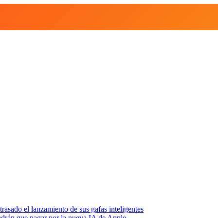
asado el lanzamiento de sus gafas inteligentes
endrán que pagar por la nueva IA de Apple