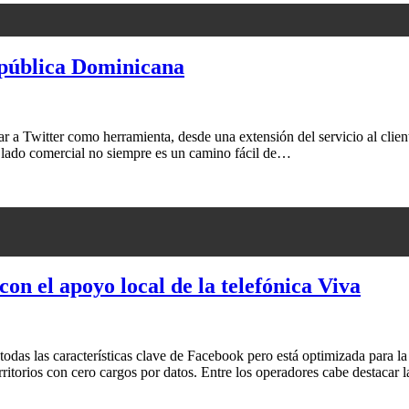
pública Dominicana
a Twitter como herramienta, desde una extensión del servicio al clien
al lado comercial no siempre es un camino fácil de…
on el apoyo local de la telefónica Viva
das las características clave de Facebook pero está optimizada para la 
rritorios con cero cargos por datos. Entre los operadores cabe destaca