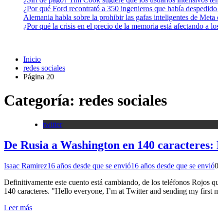
¿Por qué Ford recontrató a 350 ingenieros que había despedido
Alemania habla sobre la prohibir las gafas inteligentes de Meta
¿Por qué la crisis en el precio de la memoria está afectando a 
Inicio
redes sociales
Página 20
Categoría:
redes sociales
twitter
De Rusia a Washington en 140 caracteres: 
Isaac Ramirez
16 años desde que se envió
16 años desde que se envió
Definitivamente este cuento está cambiando, de los teléfonos Rojos qu
140 caracteres. "Hello everyone, I’m at Twitter and sending my first 
Leer más