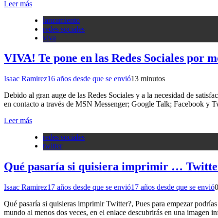
Leer más
lanzamiento
redes sociales
viva
VIVA! Te pone en las Redes Sociales por 
Isaac Ramirez
16 años desde que se envió
1
3 minutos
Debido al gran auge de las Redes Sociales y a la necesidad de satisfa
en contacto a través de MSN Messenger; Google Talk; Facebook y Twi
Leer más
redes sociales
twitter
Qué pasaría si quisiera imprimir … Twitte
Isaac Ramirez
17 años desde que se envió
17 años desde que se envió
Qué pasaría si quisieras imprimir Twitter?, Pues para empezar podrías l
mundo al menos dos veces, en el enlace descubrirás en una imagen in