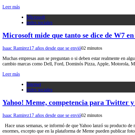
Leer más
Microsoft
redes sociales
Microsoft mide que tanto se dice de W7 en 
Isaac Ramirez
17 años desde que se envió
0
2 minutos
Muchas empresas aun se preguntan o si deben estar realmente en alguna
cambio marcas como Dell, Ford, Dominós Pizza, Apple, Motorola, Mi
Leer más
Internet
redes sociales
Yahoo! Meme, competencia para Twitter y
Isaac Ramirez
17 años desde que se envió
0
2 minutos
Hace unas semanas, se informó de que Yahoo lanzó su producto de mi
enormes, excepto que en la plataforma de Meme pueden publicar fotos,