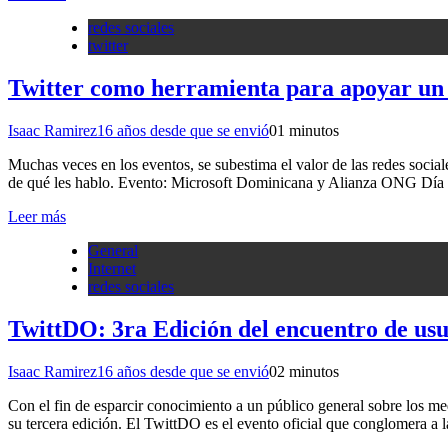
redes sociales
twitter
Twitter como herramienta para apoyar un 
Isaac Ramirez
16 años desde que se envió
0
1 minutos
Muchas veces en los eventos, se subestima el valor de las redes social
de qué les hablo. Evento: Microsoft Dominicana y Alianza ONG Día
Leer más
General
Internet
redes sociales
TwittDO: 3ra Edición del encuentro de us
Isaac Ramirez
16 años desde que se envió
0
2 minutos
Con el fin de esparcir conocimiento a un público general sobre los me
su tercera edición. El TwittDO es el evento oficial que conglomera 