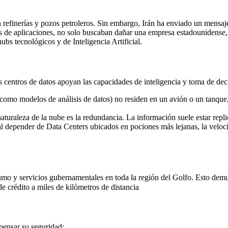
refinerías y pozos petroleros. Sin embargo, Irán ha enviado un mensaje c
e aplicaciones, no solo buscaban dañar una empresa estadounidense, s
ubs tecnológicos y de Inteligencia Artificial.
 centros de datos apoyan las capacidades de inteligencia y toma de deci
(como modelos de análisis de datos) no residen en un avión o un tanque, 
naturaleza de la nube es la redundancia. La información suele estar repl
 al depender de Data Centers ubicados en pociones más lejanas, la velo
umo y servicios gubernamentales en toda la región del Golfo.
Esto demue
de crédito a miles de kilómetros de distancia
pensar su seguridad: