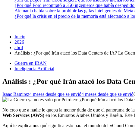
¿Por qué Ford recontrató a 350 ingenieros que había despedido
Alemania habla sobre la prohibir las gafas inteligentes de Meta
¿Por qué la crisis en el precio de la memoria está afectando a 
Inicio
2026
abril
Análisis : ¿Por qué Irán atacó los Data Centers de IA? La Guer
Guerra en IRAN
Inteligencia Artificial
Análisis : ¿Por qué Irán atacó los Data C
Isaac Ramirez
4 meses desde que se envió
4 meses desde que se envió
No creo que a nadie le quepa la menor duda de que el panorama de la
Web Services (AWS)
en los Emiratos Árabes Unidos y Baréin. Este hec
Aquí te explicamos qué significa esto para el mundo del «Cloud Compu