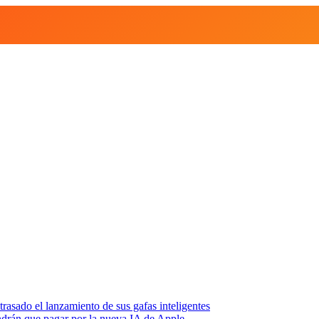
asado el lanzamiento de sus gafas inteligentes
endrán que pagar por la nueva IA de Apple