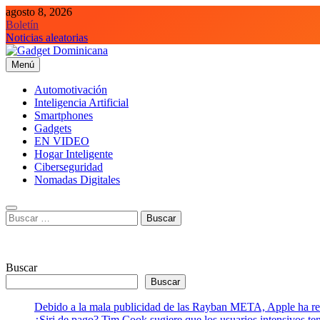
Saltar
agosto 8, 2026
al
Boletín
contenido
Noticias aleatorias
Menú
Gadget Dominicana
Gadgets, Autos y Tecnología de consumo
Automotivación
Inteligencia Artificial
Smartphones
Gadgets
EN VIDEO
Hogar Inteligente
Ciberseguridad
Nomadas Digitales
Buscar:
Buscar
Buscar
Debido a la mala publicidad de las Rayban META, Apple ha retr
¿Siri de pago? Tim Cook sugiere que los usuarios intensivos t