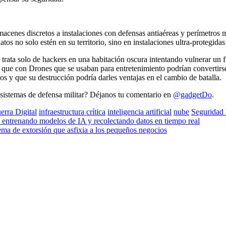
acenes discretos a instalaciones con defensas antiaéreas y perímetros mi
os no solo estén en su territorio, sino en instalaciones ultra-protegidas
trata solo de hackers en una habitación oscura intentando vulnerar un f
ó que con Drones que se usaban para entretenimiento podrían convertirs
 y que su destrucción podría darles ventajas en el cambio de batalla.
 sistemas de defensa militar? Déjanos tu comentario en
@gadgetDo
.
erra Digital
infraestructura crítica
inteligencia artificial
nube
Seguridad 
entrenando modelos de IA y recolectando datos en tiempo real
ma de extorsión que asfixia a los pequeños negocios