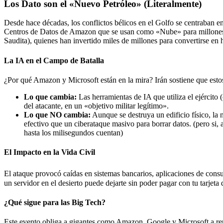
Los Dato son el «Nuevo Petróleo» (Literalmente)
Desde hace décadas, los conflictos bélicos en el Golfo se centraban en 
Centros de Datos de Amazon que se usan como «Nube» para millones d
Saudita), quienes han invertido miles de millones para convertirse en h
La IA en el Campo de Batalla
¿Por qué Amazon y Microsoft están en la mira? Irán sostiene que estos
Lo que cambia:
Las herramientas de IA que utiliza el ejército 
del atacante, en un «objetivo militar legítimo».
Lo que NO cambia:
Aunque se destruya un edificio físico, la 
efectivo que un ciberataque masivo para borrar datos. (pero si,
hasta los milisegundos cuentan)
El Impacto en la Vida Civil
El ataque provocó caídas en sistemas bancarios, aplicaciones de cons
un servidor en el desierto puede dejarte sin poder pagar con tu tarjeta 
¿Qué sigue para las Big Tech?
Este evento obliga a gigantes como Amazon, Google y Microsoft a re