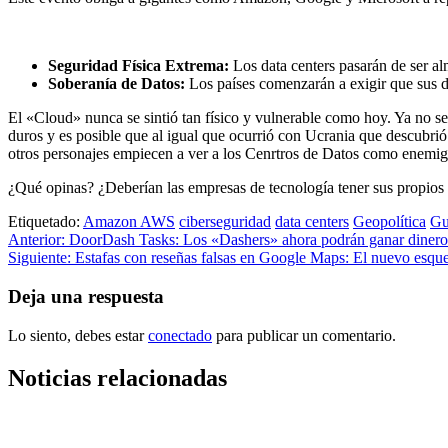
Seguridad Física Extrema:
Los data centers pasarán de ser alm
Soberanía de Datos:
Los países comenzarán a exigir que sus dat
El «Cloud» nunca se sintió tan físico y vulnerable como hoy. Ya no se 
duros y es posible que al igual que ocurrió con Ucrania que descubri
otros personajes empiecen a ver a los Cenrtros de Datos como enemigos
¿Qué opinas? ¿Deberían las empresas de tecnología tener sus propios
Etiquetado:
Amazon AWS
ciberseguridad
data centers
Geopolítica
Gu
Navegación
Anterior:
DoorDash Tasks: Los «Dashers» ahora podrán ganar dinero 
Siguiente:
Estafas con reseñas falsas en Google Maps: El nuevo esque
de
entradas
Deja una respuesta
Lo siento, debes estar
conectado
para publicar un comentario.
Noticias relacionadas