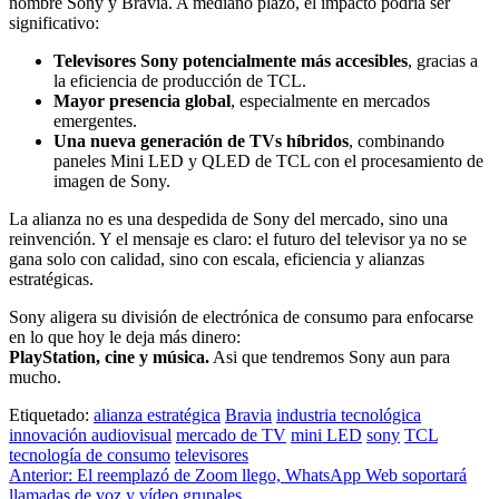
nombre Sony y Bravia. A mediano plazo, el impacto podría ser
significativo:
Televisores Sony potencialmente más accesibles
, gracias a
la eficiencia de producción de TCL.
Mayor presencia global
, especialmente en mercados
emergentes.
Una nueva generación de TVs híbridos
, combinando
paneles Mini LED y QLED de TCL con el procesamiento de
imagen de Sony.
La alianza no es una despedida de Sony del mercado, sino una
reinvención. Y el mensaje es claro: el futuro del televisor ya no se
gana solo con calidad, sino con escala, eficiencia y alianzas
estratégicas.
Sony aligera su división de electrónica de consumo para enfocarse
en lo que hoy le deja más dinero:
PlayStation, cine y música.
Asi que tendremos Sony aun para
mucho.
Etiquetado:
alianza estratégica
Bravia
industria tecnológica
innovación audiovisual
mercado de TV
mini LED
sony
TCL
tecnología de consumo
televisores
Navegación
Anterior:
El reemplazó de Zoom llego, WhatsApp Web soportará
llamadas de voz y vídeo grupales