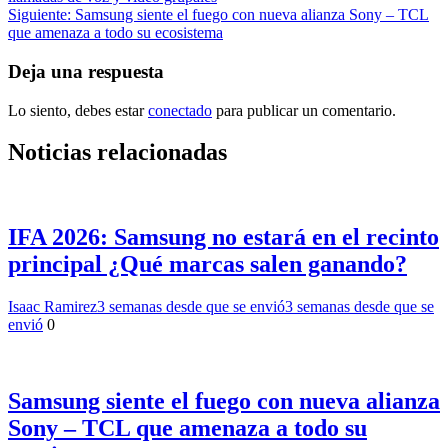
de
Siguiente:
Samsung siente el fuego con nueva alianza Sony – TCL
entradas
que amenaza a todo su ecosistema
Deja una respuesta
Lo siento, debes estar
conectado
para publicar un comentario.
Noticias relacionadas
IFA 2026: Samsung no estará en el recinto
principal ¿Qué marcas salen ganando?
Isaac Ramirez
3 semanas desde que se envió
3 semanas desde que se
envió
0
Samsung siente el fuego con nueva alianza
Sony – TCL que amenaza a todo su