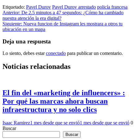
Etiquetado:
Pavel Durov
Pavel Durov arrestado
policía francesa
Navegación
Anterior:
De 2.5 minutos a 47 segundos: ¿Cómo ha cambiado
nuestra atención la era digital?
de
Siguiente:
Nueva funcion de Instagram les mostrara a otros tu
entradas
ubicación en un mapa
Deja una respuesta
Lo siento, debes estar
conectado
para publicar un comentario.
Noticias relacionadas
El fin del «marketing de influencers» :
Por qué las marcas ahora buscan
infraestructura y no solo clics
Isaac Ramirez
1 mes desde que se envió
1 mes desde que se envió
0
Buscar
Buscar